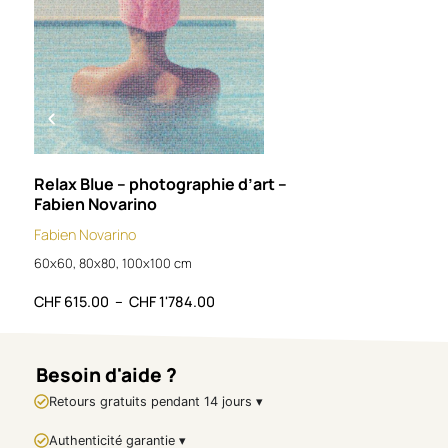
d’Héloïse Lucas, où la
peinture devient un champ
d’exploration sensible, entre
abstraction, matière et
intensité chromatique.
FICHE
TECHNIQUE :
Relax Blue – photographie d’art –
Pink
Fabien Novarino
3D s
Héloïse Lucas
Fabien Novarino
Fabi
Éclosion
60x60, 80x80, 100x100 cm
80x8
Artiste : Héloïse
CHF
615.00
–
CHF
1'784.00
CHF
Lucas
https://imahya-
bienetre.com/
Titre :
Éclosion
Besoin d'aide ?
Technique : Peinture
Retours gratuits pendant 14 jours ▾
acrylique 3D
Authenticité garantie ▾