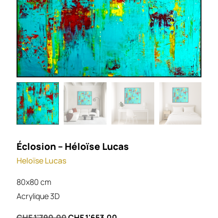
Éclosion – Héloïse Lucas
Heloïse Lucas
80x80 cm
Acrylique 3D
CHF
1'790.00
CHF
1'653.00