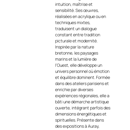
abstraite se distingue par son
intuition, maîtrise et
énergie chromatique et la
sensibilité. Ses œuvres,
richesse de ses textures,
réalisées en acrylique ou en
invitant le regard à une
techniques mixtes,
lecture sensible et immersive
traduisent un dialogue
https://art-et-
constant entre tradition
culture.ch/categorie-
picturale et modernité.
produit/artiste-peintre-
Inspirée par la nature
contemporain-
bretonne, les paysages
francais/heloise-lucas/
.
marins et la lumière de
l’Ouest, elle développe un
La composition
Éclosion
univers personnel où émotion
s’articule autour de tonalités
et équilibre dominent. Formée
turquoise intenses,
dans des ateliers parisiens et
ponctuées de touche s
enrichie par diverses
contrastées rouges et
expériences régionales, elle a
jaunes, qui semblent émerger
bâti une démarche artistique
de la surface. Le travail en
ouverte, intégrant parfois des
acrylique 3D
confère à
dimensions énergétiques et
l’œuvre une véritable
spirituelles. Présente dans
profondeur : les
des expositions à Auray,
superpositions, les reliefs et