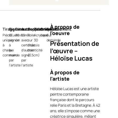
À propos de
Tirage
Signature
Dimensions
Authentification
Support
Technique
Orientation
Encadrement
l'oeuvre
Pièce
Œuvre
80x80
Livrée
Toile
Acrylique
carre
Sur
unique
signée
cm
avec
sur
3D
demande
Présentation de
à
à
certificat
châssis
l’œuvre –
chaque
la
d'authenticité
bois
commande
main
signé
(3,5cm)
Héloïse Lucas
par
par
Éclosion
l'artiste
l'artiste
À propos de
Éclosion
est une peinture
l'artiste
contemporaine réalisée par
Héloïse Lucas
, artiste dont le
Héloïse Lucas est une artiste
travail explore la matière, la
peintre contemporaine
couleur et le mouvement à
française dont le parcours
travers une approche
relie Paris et la Bretagne. À 42
picturale profondément
ans, elle s’impose comme une
expressive. Cette œuvre
créatrice singulière, mêlant