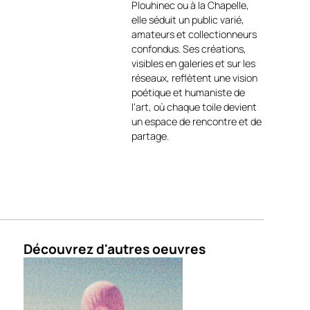
Plouhinec ou à la Chapelle,
les strates de matière créent
elle séduit un public varié,
un rythme visuel vibrant,
amateurs et collectionneurs
évoquant une dynamique de
confondus. Ses créations,
transformation et de
visibles en galeries et sur les
renouveau.
réseaux, reflètent une vision
Composition :
poétique et humaniste de
l’art, où chaque toile devient
un espace de rencontre et de
Réalisée
sur toile montée
partage.
sur châssis bois de 3,5 cm
,
Éclosion
affirme une
présence forte et
contemporaine. Son
format
carré de 80 × 80 cm
en fait
une pièce équilibrée, capable
de structurer un espace tout
en laissant place à l’émotion
Découvrez d'autres oeuvres
et à l’interprétation
personnelle.
Cette œuvre incarne
pleinement la démarche