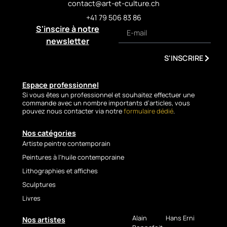
contact@art-et-culture.ch
asserts a strong and
+41 79 506 83 86
contemporary presence. Its
S'inscire à notre
square 80 × 80 cm format
makes it a balanced piece,
newsletter
capable of structuring a
S'INSCRIRE
space while leaving room for
emotion and personal
interpretation.
Espace professionnel
Si vous êtes un professionnel et souhaitez effectuer une
This artwork fully embodies
commande avec un nombre importants d’articles, vous
Héloïse Lucas’s artistic
pouvez nous contacter via notre
formulaire dédié
.
approach, where painting
becomes a field of sensitive
Nos catégories
exploration—between
Artiste peintre contemporain
abstraction, materiality, and
Peintures à l'huile contemporaine
chromatic intensity.
Lithographies et affiches
TECHNICAL
Sculptures
DETAILS
Livres
Artist: Héloïse Lucas
Alain
Hans Erni
Nos artistes