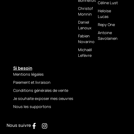
Bonnefoit
Title:
Éclosion
Céline Lust
Technique: 3D acrylic
Christof
Heloise
painting
Monnin
Lucas
Support: Canvas
Daniel
Repy One
Stretcher: Wood (3.5 cm
Lanoux
thickness)
Antoine
Fabien
Savolainen
Size: 80 × 80 cm
Novarino
Original artwork
Michaël
Signature: Yes
Lefèvre
🇩🇪
Si besoin
Werkpräsentation
Mentions légales
– Éclosion
Paiement et livraison
Conditions générales de vente
Éclosion
ist ein
Je souhaite exposer mes oeuvres
zeitgenössisches Gemälde
Nous les supportons
von
Héloïse Lucas
, deren
Arbeit Material, Farbe und
Bewegung in einem zutiefst
Nous suivre
expressiven malerischen
Ansatz erforscht. Dieses