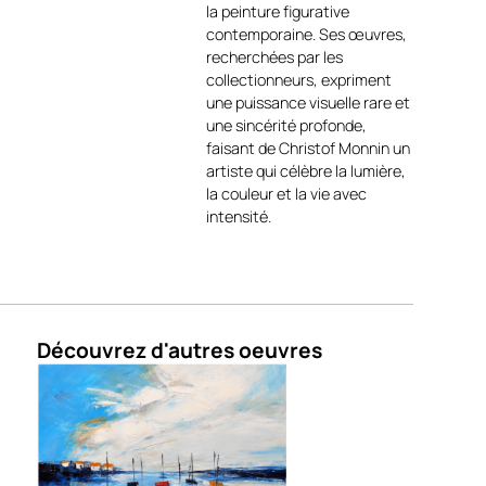
Avec Pianiste Explosif
la peinture figurative
Christof Monnin déploie ici
contemporaine. Ses œuvres,
tout son talent pour capturer
recherchées par les
non seulement la scène mais
collectionneurs, expriment
aussi l’énergie invisible de la
une puissance visuelle rare et
musique : rythme, intensité
une sincérité profonde,
et émotion fusionnent dans
faisant de Christof Monnin un
une composition
artiste qui célèbre la lumière,
spectaculaire.
la couleur et la vie avec
intensité.
Pianiste Explosif est
disponible en deux formats –
92 x 73 cm et 116 x 89 cm –
cette toile dégage une force
visuelle qui habille l’espace
avec caractère et audace.
Découvrez d'autres oeuvres
Livrée avec son certificat
d’authenticité signé par
l’artiste, elle atteste de son
originalité et de sa valeur.
Une œuvre magistrale, à la