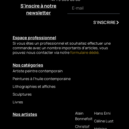
A masterful piece, both
S'inscire à notre
musical and incandescent,
newsletter
where the piano becomes the
beating heart of an explosion
S'INSCRIRE
of life and color.
Technical Sheet
Espace professionnel
Si vous êtes un professionnel et souhaitez effectuer une
commande avec un nombre importants d’articles, vous
Artist: Christof Monnin
pouvez nous contacter via notre
formulaire dédié
.
Title:
Explosive Pianist
Technique: Acrylic painting
Nos catégories
with palette knife
Artiste peintre contemporain
Support: Canvas
Peintures à l'huile contemporaine
Available formats: 92 × 73 cm
/ 116 × 89 cm
Lithographies et affiches
Artwork: Original
Sculptures
Signature: Yes
Livres
🇩🇪
Alain
Hans Erni
Nos artistes
Werkpräsentation
Bonnefoit
Céline Lust
– Explosiver
Christof
Heloise