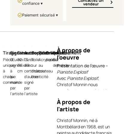
Contactez un
confiance ▾
vendeur
Paiement sécurisé ▾
À propos de
Tirage
Signature
Dimensions
Authentification
Support
Technique
Orientation
Encadrement
l'oeuvre
Pièce
Œuvre
92x73,
Livrée
Toile
Acrylique
portrait
Sur
unique
signée
116x89
avec
sur
au
demande
Présentation de l’œuvre –
à
à
cm
certificat
châssis
couteau
Pianiste Explosif
chaque
la
d'authenticité
bois
Avec
Pianiste Explosif
,
commande
main
signé
Christof Monnin nous
par
par
entraîne dans une véritable
l'artiste
l'artiste
déflagration de couleurs et
À propos de
d’énergie. Réalisée à
l'artiste
l’acrylique au couteau, cette
œuvre incarne la puissance
Christof Monnin, né à
créatrice de la musique,
Montbéliard en 1968, est un
transfigurée en éclats de
peintre autodidacte français