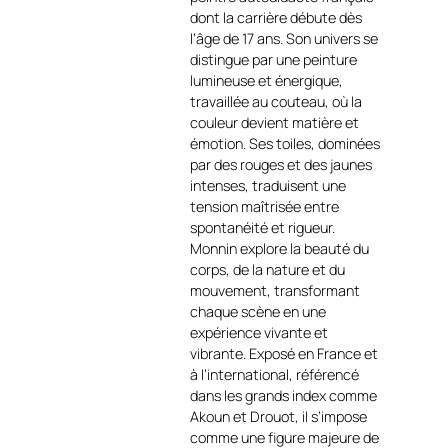
lumière et de matière
dont la carrière débute dès
https://art-et-
l’âge de 17 ans. Son univers se
culture.ch/categorie-
distingue par une peinture
produit/artiste-peintre-
lumineuse et énergique,
contemporain-
travaillée au couteau, où la
francais/christof-monnin/
.
couleur devient matière et
Au centre, un piano rouge
émotion. Ses toiles, dominées
incandescent devient volcan,
par des rouges et des jaunes
jaillissant de gerbes
intenses, traduisent une
flamboyantes d’orange, de
tension maîtrisée entre
jaune et de blanc,
spontanéité et rigueur.
contrastant avec l’intensité
Monnin explore la beauté du
vibrante du fond bleu profond.
corps, de la nature et du
La figure du musicien,
mouvement, transformant
absorbée par son instrument,
chaque scène en une
semble déclencher à chaque
expérience vivante et
note une explosion picturale,
vibrante. Exposé en France et
une onde de vie et de passion
à l’international, référencé
https://www.facebook.com/christof.mon
dans les grands index comme
locale=fr_FR
.
Akoun et Drouot, il s’impose
comme une figure majeure de