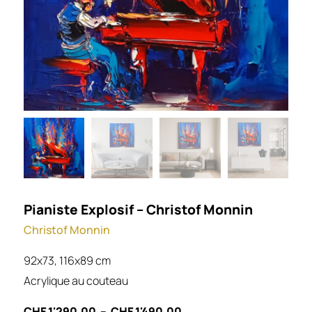
Pianiste Explosif – Christof Monnin
Christof Monnin
92x73, 116x89 cm
Acrylique au couteau
CHF
1'290.00
–
CHF
1'490.00