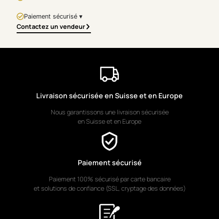
Pianist
Paiement sécurisé ▾
With
Explosive Pianist
,
Contactez un vendeur
Christof Monnin
immerses
us in a true detonation of
color and energy. Created in
acrylic with a palette knife,
this artwork embodies the
creative power of music,
transformed into bursts of
Livraison sécurisée en Suisse et en Europe
light and matter.
Nous garantissons une livraison sécurisée
en Suisse et en Europe
At the center, a blazing red
piano becomes volcanic,
erupting in flamboyant sprays
of orange, yellow, and white,
Paiement sécurisé
set against the vibrant
intensity of a deep blue
Paiement 100% sécurisé par carte bancaire
background. The figure of the
et solutions de confiance (SSL, cryptage des données)
pianist, fully absorbed in the
instrument, seems to unleash
a pictorial explosion with