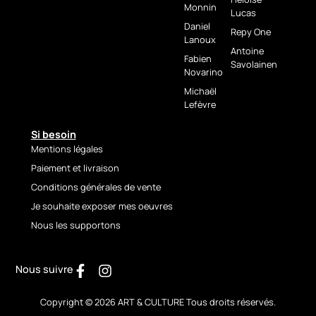
Monnin
Pianist
Lucas
Daniel
Repy One
Lanoux
Mit
Explosive Pianist
entführt
Antoine
Fabien
Christof Monnin den
Savolainen
Novarino
Betrachter in eine wahre
Explosion aus Farbe und
Michaël
Lefèvre
Energie. In Acryl mit dem
Malmesser ausgeführt,
Si besoin
verkörpert dieses Werk die
Mentions légales
schöpferische Kraft der
Musik, verwandelt in
Paiement et livraison
Lichtblitze und pulsierende
Conditions générales de vente
Materie.
Je souhaite exposer mes oeuvres
Im Zentrum wird ein glühend
Nous les supportons
rotes Klavier zum Vulkan, aus
dem leuchtende Fontänen
aus Orange, Gelb und Weiß
Nous suivre
hervorbrechen, im starken
Kontrast zum tiefblauen,
Copyright © 2026 ART & CULTURE Tous droits réservés.
vibrierenden Hintergrund. Die