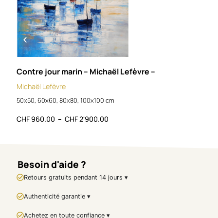
fois musicale et
incandescente, qui fait du
piano le cœur battant d’une
explosion de vie et de couleur.
FICHE TECHNIQUE :
Artiste : Christof
Monnin
Contre jour marin – Michaël Lefèvre –
Safa
Titre :
Pianiste Explosif
Michaël Lefèvre
Célin
Technique : Peinture
50x50, 60x60, 80x80, 100x100 cm
acrylique au couteau
CHF
Support : Toile
CHF
960.00
–
CHF
2'900.00
Formats disponibles :
92 × 73 cm
/
116 × 89
cm
Œuvre originale
Signature : oui
Besoin d'aide ?
🇬🇧
Artwork
Retours gratuits pendant 14 jours ▾
Presentation –
Authenticité garantie ▾
Explosive
Achetez en toute confiance ▾