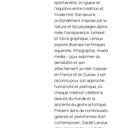
spontanéité, la rigueur et
les coulées de couleurs
l’équilibre entre tradition et
créent une sensation de
modernité. Son œuvre,
vitesse, de tension et de
profondément inspirée par la
dépassement.
nature et les paysages alpins,
La palette de Passion
mêle transparence, lumière
Hippique n°2 est
et force graphique. Lanoux
volontairement expressive :
explore diverses techniques
les rouges, jaunes et verts
aquarelle, lithographie, mixed
des casaques contrastent
media – pour exprimer sa
avec les bleus profonds de
sensibilité et son
l’arrière-plan, accentuant la
attachement au réel. Exposé
dramaturgie de la scène. Le
en France et en Suisse, il est
geste pictural, à la fois précis
reconnu pour son approche
dans les figures et libre dans
humaniste et poétique, où
les aplats, illustre
chaque création célèbre la
parfaitement le style de
beauté du monde et la
Daniel Lanoux
https://art-et-
sincérité du geste artistique.
culture.ch/?
Présent dans de nombreuses
s=daniel+Lanoux&e_search_props=31
galeries et plateformes d’art
82
, entre figuration
contemporain, Daniel Lanoux
dynamique et abstraction