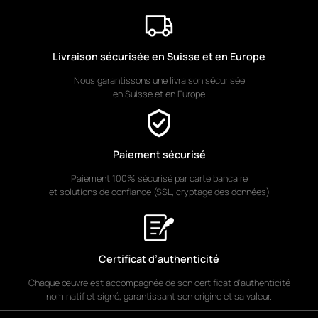
pouring technique, brings a
distinctive vibration to the
composition: flowing colors
evoke speed, tension and the
Livraison sécurisée en Suisse et en Europe
spirit of competition.
Nous garantissons une livraison sécurisée
The color palette is
en Suisse et en Europe
deliberately expressive. The
reds, yellows and greens of
the racing silks contrast
sharply with the deep blues of
Paiement sécurisé
the background, heightening
Paiement 100% sécurisé par carte bancaire
the dramatic impact of the
et solutions de confiance (SSL, cryptage des données)
scene. The painterly gesture
—precise in the figures yet
free and spontaneous in the
color fields—perfectly
reflects Daniel Lanoux’s style,
Certificat d’authenticité
balancing dynamic figuration
with controlled abstraction.
Chaque œuvre est accompagnée de son certificat d’authenticité
nominatif et signé, garantissant son origine et sa valeur.
Passion Hippique No. 2
is a