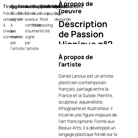
À propos de
Tirage
Signature
Dimensions
Authentification
Support
Technique
Orientation
Encadrement
l'oeuvre
Pièce
Œuvre
55x65
Livrée
Huile
Huile,
paysage
Sur
unique
signée
cm
avec
sur
fond
demande
Description
à
à
certificat
toile
pouring
chaque
la
d'authenticité
de Passion
commande
main
signé
Hippique n°2
par
par
l'artiste
l'artiste
À propos de
Avec
Passion Hippique n°2
,
l'artiste
Daniel Lanoux plonge le
spectateur au cœur de
Daniel Lanoux est un artiste
l’intensité des courses
plasticien contemporain
hippiques. Les jockeys, lancés
français, partagé entre la
dans un mouvement
France et la Suisse. Peintre,
fulgurant, semblent surgir de
sculpteur, aquarelliste,
la toile, portés par la
lithographe et illustrateur, il
puissance des chevaux et
incarne une figure majeure de
l’énergie du peloton. Le fond
l’art francophone. Formé aux
réalisé en technique
pouring
Beaux-Arts, il a développé un
apporte une vibration
langage plastique fondé sur la
particulière à la composition :