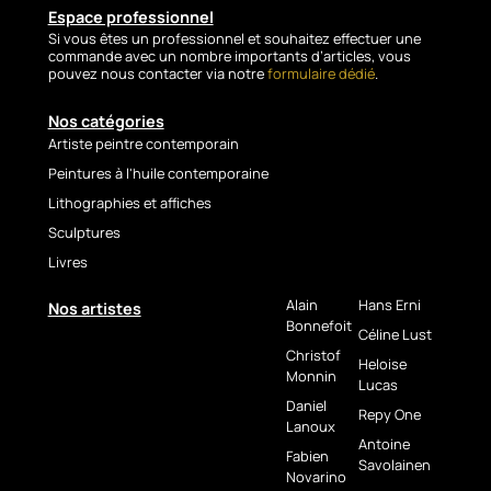
Beschreibung –
Espace professionnel
Passion
Si vous êtes un professionnel et souhaitez effectuer une
commande avec un nombre importants d’articles, vous
Hippique Nr. 2
pouvez nous contacter via notre
formulaire dédié
.
(Deutsch)
Nos catégories
Artiste peintre contemporain
Mit
Passion Hippique Nr. 2
zieht Daniel Lanoux den
Peintures à l'huile contemporaine
Betrachter mitten in die
Lithographies et affiches
Intensität des
Sculptures
Pferderennsports. Die
Livres
Jockeys, in einer kraftvollen
Bewegung
Alain
Hans Erni
Nos artistes
vorwärtsdrängend, scheinen
Bonnefoit
aus der Leinwand
Céline Lust
hervorzubrechen, getragen
Christof
Heloise
Monnin
von der Stärke der Pferde
Lucas
und der Energie des
Daniel
Repy One
gesamten Feldes. Der im
Lanoux
Antoine
Pouring-Verfahren gestaltete
Fabien
Savolainen
Hintergrund verleiht der
Novarino