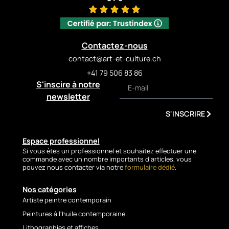
et son caractère exclusif.
Présentée avec un cadre
châssis rentrant, Fashion Ski
affirme son élégance et son
Contactez-nous
équilibre. Véritable hymne à la
modernité, à l’art de vivre et à
contact@art-et-culture.ch
l’esthétique pop
+41 79 506 83 86
contemporaine, cette œuvre
S'inscire à notre
illustre avec justesse l’univers
newsletter
poétique et critique de Fabien
Novarino.
S'INSCRIRE
🇬🇧
Artwork
Espace professionnel
Description –
Si vous êtes un professionnel et souhaitez effectuer une
Banana Nun
commande avec un nombre importants d’articles, vous
pouvez nous contacter via notre
formulaire dédié
.
(Female Figure)
Nos catégories
With
Banana Nun
, Fabien
Artiste peintre contemporain
Novarino presents a work
Peintures à l'huile contemporaine
that is both surprising and
provocative, where humor,
Lithographies et affiches