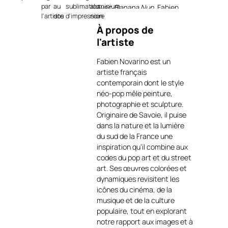
par
au
sublimation
aluminium
Avec
Banana Nun
, Fabien
l'artiste
dos
d'impression
noire
Novarino propose une œuvre
À propos de
à la fois surprenante et
déroutante, où se mêlent
l'artiste
humour, esthétisme et
provocation artistique. Fidèle
Fabien Novarino est un
à son approche
artiste français
contemporaine, l’artiste
contemporain dont le style
détourne les codes de
néo-pop mêle peinture,
l’iconographie religieuse pour
photographie et sculpture.
y introduire un élément pop
Originaire de Savoie, il puise
et inattendu : une banane.
dans la nature et la lumière
Par ce contraste saisissant,
du sud de la France une
Novarino explore le rapport
inspiration qu’il combine aux
entre sacré et profane, entre
codes du pop art et du street
rigueur et légèreté,
art. Ses œuvres colorées et
questionnant notre
dynamiques revisitent les
perception des symboles et
icônes du cinéma, de la
de leur pouvoir évocateur.
musique et de la culture
populaire, tout en explorant
La figure féminine de Banana
notre rapport aux images et à