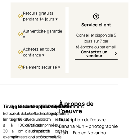
Retours gratuits
pendant 14 jours ▾
Service client
Authenticité garantie
Conseiller disponible 5
▾
jours sur 7 par
téléphone ou par email.
Achetez en toute
Contactez un
confiance ▾
vendeur
Paiement sécurisé ▾
À propos de
Tirage
Signature
Dimensions
Authentification
Support
Technique
Orientation
Encadrement
l'oeuvre
Edition
Oeuvre
60x60,
Livrée
Plaque
Photographie
carre
Châssis
limitée
signée
80x80,
avec
aluminium
d’art
rentrant
Description de l’œuvre
à
à
100x100
certificat
avec
imprimée
où
Banana Nun – photographie
30
la
cm
d'authenticité
dispositif
en
caisse
d’art – Fabien Novarino
exemplaires
main
signé
d’accrochage
Chromaluxe,
US