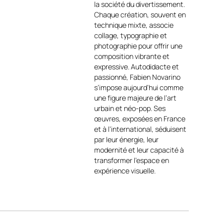
Nun, élégante et
la société du divertissement.
magnétique, est représentée
Chaque création, souvent en
avec un soin particulier :
technique mixte, associe
visage d’une grande pureté,
collage, typographie et
lèvres carmin, regard fixe et
photographie pour offrir une
serein. En opposition, le fruit
composition vibrante et
jaune vif, tenu délicatement,
expressive. Autodidacte et
agit comme une rupture
passionné, Fabien Novarino
chromatique et sémantique,
s’impose aujourd’hui comme
insufflant une touche
une figure majeure de l’art
ironique et ludique. Ce
urbain et néo-pop. Ses
décalage crée un double
œuvres, exposées en France
registre de lecture : à la fois
et à l’international, séduisent
une image séduisante et un
par leur énergie, leur
message critique sur la
modernité et leur capacité à
société contemporaine, ses
transformer l’espace en
codes, ses tabous et ses
expérience visuelle.
détournements visuels.
À propos de l’artiste
Le
travail de Fabien
Novarino
https://art-et-