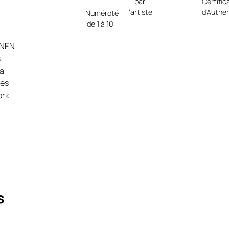
par
Certific
-
l'artiste
d'Authen
Numéroté
de 1 à 10
AINEN
.
la
ées
ork.
crée.
se.
ent
 –
s
lui-