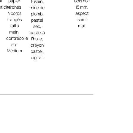
at
papier
bois noir
fusain,
ticité
Arches
15 mm,
mine de
4 bords
aspect
plomb,
frangés
semi
pastel
faits
mat
sec,
main,
pastel à
contrecollé
l’huile,
sur
crayon
Médium
pastel,
digital.