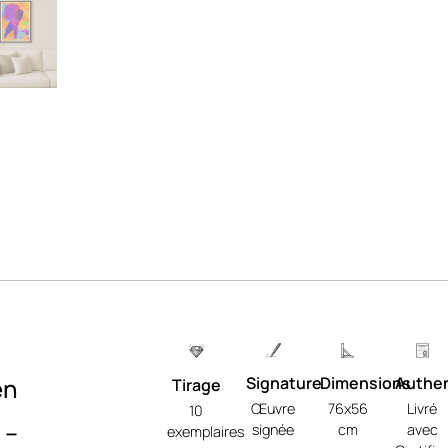
en
Signature
Dimensions
Authen
Tirage
Œuvre
76x56
Livré
10
 –
signée
cm
avec
exemplaires