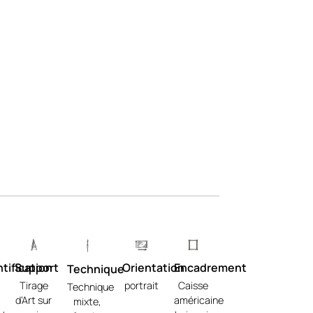
tification
Support
Orientation
Encadrement
Technique
Tirage
portrait
Caisse
Technique
d’Art sur
américaine
mixte,