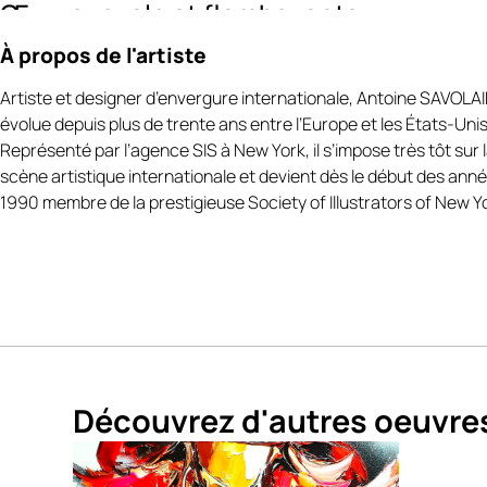
Œuvre royale et flamboyante
À propos de l'artiste
The Crown 62 Small Antoine Savolainen
révèle un oiseau royal
stylisé éclaté en couleurs flamboyantes. Orange incandescent,
Artiste et designer d’envergure internationale, Antoine SAVOL
violet profond, fuchsia vibrant et éclats de vert composent une
évolue depuis plus de trente ans entre l’Europe et les États-Unis
palette spectaculaire. Avec
The Crown 62 Small Antoine
Représenté par l’agence SIS à New York, il s’impose très tôt sur 
Savolainen
, l’artiste propose une vision audacieuse où lumière,
scène artistique internationale et devient dès le début des ann
nature et noblesse fusionnent dans une énergie magnétique.
1990 membre de la prestigieuse Society of Illustrators of New Y
L’oiseau trône au centre de la composition comme une figure sa
Il incarne la puissance intérieure, la dignité et la fragilité lumineu
Dans
The Crown 62 Small Antoine Savolainen
, la couleur devi
langage émotionnel.
The Crown 62 Small Antoine Savolainen
Une couronne de lumière et de nature
Découvrez d'autres oeuvre
Dans
The Crown 62 Small Antoine Savolainen
https://art-et-
culture.ch/categorie-produit/artiste-peintre-contemporain-
suisse/antoine-savolainen/
, la lumière semble jaillir de l’animal 