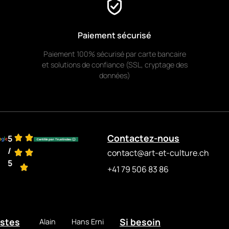
Paiement sécurisé
Paiement 100% sécurisé par carte bancaire
et solutions de confiance (SSL, cryptage des
données)
Contactez-nous
5
/
contact@art-et-culture.ch
5
+41 79 506 83 86
istes
Si besoin
Alain
Hans Erni