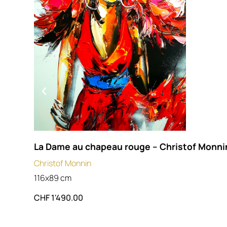
même. Les couleurs vibrantes se fragmentent comme une cou
rayonnante. L’œuvre évoque la nature exaltée, transformée en
vision presque mythique.
Le contraste entre les tonalités chaudes et froides crée une te
spectaculaire. L’oiseau apparaît noble et fragile à la fois. Cette
dualité confère à
The Crown 62 Small Antoine Savolainen
une
profondeur symbolique rare.
Une technique mixte puissante et
contemporaine
La Dame au chapeau rouge – Christof Monni
The Crown 62 Small Antoine
Savolainen
https://antoinesavolainen.com/
associe fusain, pa
Christof Monnin
et interventions digitales. Le fusain structure la silhouette et
116x89 cm
renforce l’intensité graphique. Les pastels enrichissent la surfa
nuances flamboyantes. Le digital introduit une fragmentation
CHF
1'490.00
subtile, créant une esthétique moderne et vibrante.
Cette fusion technique confère à
The Crown 62 Small Antoine