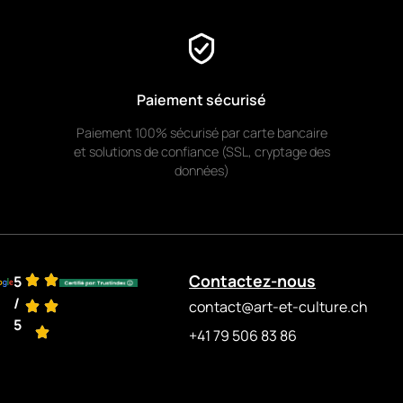
Paiement sécurisé
Paiement 100% sécurisé par carte bancaire
et solutions de confiance (SSL, cryptage des
données)
Contactez-nous
5
/
contact@art-et-culture.ch
5
+41 79 506 83 86
stein
ichen