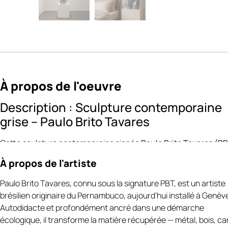
À propos de l'oeuvre
Description : Sculpture contemporaine
grise – Paulo Brito Tavares
Cette sculpture contemporaine signée
Paulo Brito Tavares (P
se distingue par sa
finition Grey à effet marbré
, mêlant nuance
À propos de l'artiste
gris profond, veinures minérales et reflets subtils
https://art-et
culture.ch/categorie-produit/artiste-sculpteur-
Paulo Brito Tavares, connu sous la signature PBT, est un artiste
contemporain/paulo-brito-tavares/
.
brésilien originaire du Pernambuco, aujourd’hui installé à Genèv
L’aspect légèrement nuancé de la surface évoque la
pierre natu
Autodidacte et profondément ancré dans une démarche
et le
béton poli
, conférant à l’œuvre une esthétique sobre,
écologique, il transforme la matière récupérée — métal, bois, ca