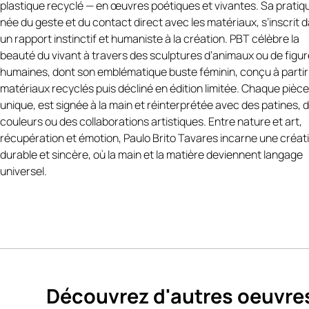
architecturale et résolument contemporaine
plastique recyclé — en œuvres poétiques et vivantes. Sa pratiq
https://www.facebook.com/100017737488469/posts/paulo-bri
née du geste et du contact direct avec les matériaux, s’inscrit 
tavaresartista-pl%C3%A1stico-brasileiro-radicado-em-geneb
un rapport instinctif et humaniste à la création. PBT célèbre la
su%C3%AD%C3%A7a-como-ar/1906444076623490/
.
beauté du vivant à travers des sculptures d’animaux ou de figu
humaines, dont son emblématique buste féminin, conçu à partir
Avec Sculpture contemporaine grise, les volumes du buste fémi
matériaux recyclés puis décliné en édition limitée. Chaque pièce
sont magnifiés par cette teinte minérale, qui accentue la puret
unique, est signée à la main et réinterprétée avec des patines, 
lignes et la force sculpturale de la forme. Chaque pièce présent
couleurs ou des collaborations artistiques. Entre nature et art,
variations naturelles dans le marbrage, rendant chaque exempl
récupération et émotion, Paulo Brito Tavares incarne une créat
unique.
durable et sincère, où la main et la matière deviennent langage
Les sculptures contemporaine grise sont réalisées en
édition
universel.
limitée à 30 exemplaires numérotés
, cette version Grey s’intè
parfaitement dans les intérieurs modernes, minimalistes ou des
Caractéristiques :
Artiste
: Paulo Brito Tavares (PBT)
Titre
:
Grey Iconique
Découvrez d'autres oeuvre