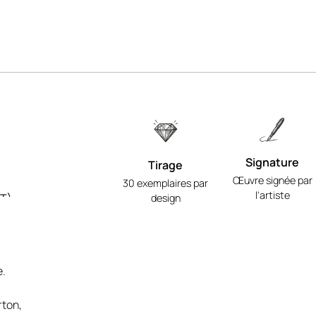
Signature
Tirage
Œuvre signée par
30 exemplaires par
l'artiste
BT)
design
s de
-
e.
relle
rton,