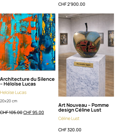
CHF
2'900.00
Architecture du Silence
– Héloïse Lucas
Heloïse Lucas
20x20 cm
Art Nouveau – Pomme
design Céline Lust
CHF
105.00
CHF
95.00
Céline Lust
CHF
320.00