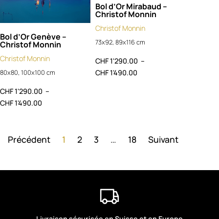
Bol d’Or Mirabaud –
Christof Monnin
Christof Monnin
Bol d’Or Genève –
73x92, 89x116 cm
Christof Monnin
Christof Monnin
CHF
1'290.00
–
CHF
1'490.00
80x80, 100x100 cm
CHF
1'290.00
–
CHF
1'490.00
Précédent
1
2
3
…
18
Suivant
Livraison sécurisée en Suisse et en Europe