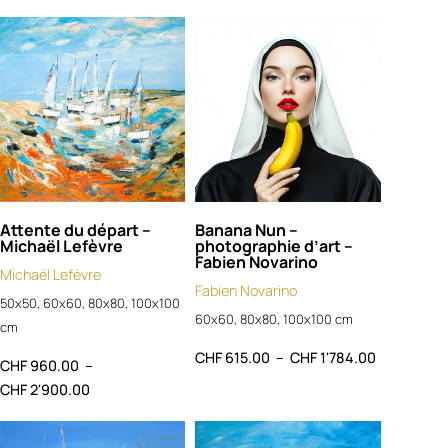
Attente du départ –
Banana Nun –
Michaël Lefèvre
photographie d’art –
Fabien Novarino
Michaël Lefèvre
Fabien Novarino
50x50, 60x60, 80x80, 100x100
60x60, 80x80, 100x100 cm
cm
CHF
615.00
–
CHF
1'784.00
CHF
960.00
–
CHF
2'900.00