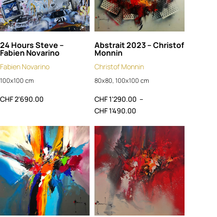
24 Hours Steve –
Abstrait 2023 – Christof
Fabien Novarino
Monnin
Fabien Novarino
Christof Monnin
100x100 cm
80x80, 100x100 cm
CHF
2'690.00
CHF
1'290.00
–
CHF
1'490.00