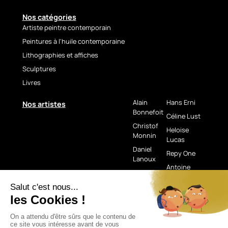
Nos catégories
Artiste peintre contemporain
Peintures à l'huile contemporaine
Lithographies et affiches
Sculptures
Livres
Alain
Hans Erni
Nos artistes
Bonnefoit
Céline Lust
Christof
Heloise
Monnin
Lucas
Daniel
Repy One
Lanoux
Antoine
Fabien
Savolainen
Novarino
Michaël
Lefèvre
Si besoin