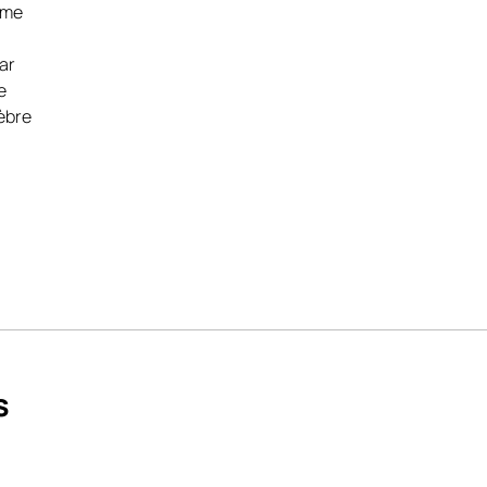
mme
 x
éale
ar
té.
e
lèbre
de
euAqePNPq2MZGf1
.
s