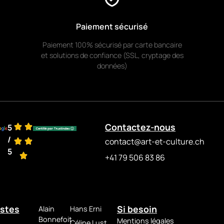
und
n
Paiement sécurisé
e
Paiement 100% sécurisé par carte bancaire
die
et solutions de confiance (SSL, cryptage des
données)
elle
d
Contactez-nous
5
 Werk
/
contact@art-et-culture.ch
5
+41 79 506 83 86
k als
me
istes
Si besoin
Alain
Hans Erni
Bonnefoit
Mentions légales
Céline Lust