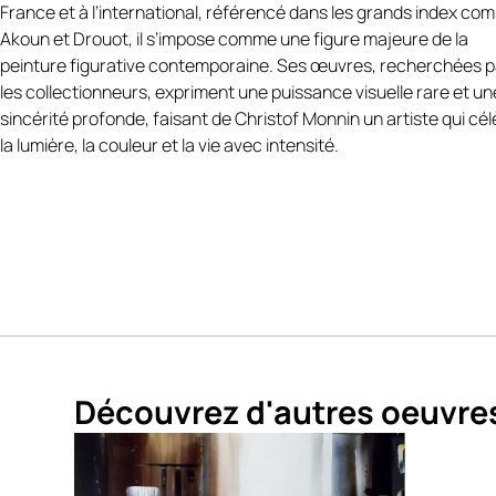
France et à l’international, référencé dans les grands index co
Abstrait Panoramique est disponible au format panoramique 60
Akoun et Drouot, il s’impose comme une figure majeure de la
120 cm, cette création s’impose comme une pièce maîtresse, id
peinture figurative contemporaine. Ses œuvres, recherchées p
pour structurer un espace contemporain avec force et moderni
les collectionneurs, expriment une puissance visuelle rare et un
Livrée avec son certificat d’authenticité signé par l’artiste, elle
sincérité profonde, faisant de Christof Monnin un artiste qui cé
garantit originalité et valeur.
la lumière, la couleur et la vie avec intensité.
Une œuvre abstraite percutante, où la puissance du rouge et la
spontanéité du geste traduisent l’intensité expressive du style 
Christof Monnin
https://www.antikeo.com/magazine/christof-
monnin/?
srsltid=AfmBOoprC_CwM9YjrSFzaewwYGqP2RTPK5uQkocba
FICHE TECHNIQUE :
Artiste : Christof Monnin
Titre :
Abstrait Panoramique
Découvrez d'autres oeuvre
Technique : Peinture acrylique au couteau
Support : Toile
Formats disponibles : 6
0 × 120 cm
Œuvre originale