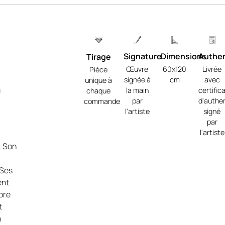
Signature
Dimensions
Authen
Tirage
Œuvre
60x120
Livrée
Pièce
signée à
cm
avec
unique à
u
la main
certific
chaque
par
d'authen
commande
l'artiste
signé
par
l'artiste
. Son
s,
 Ses
et
ent
t
ore
e à
t
n