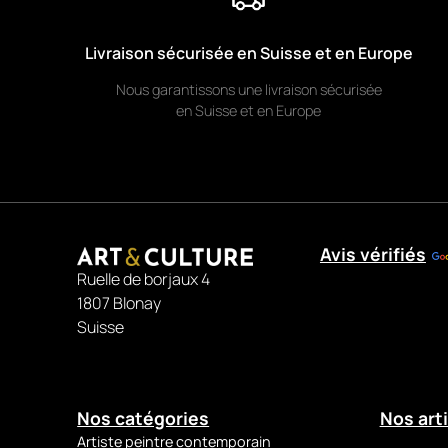
Mit
Panoramische Abstraktion
schafft Christof Monnin ein
monumentales und energiegeladenes Werk, in dem Bewegung 
Materie in einem Strudel intensiver Farben aufeinandertreffen. I
Livraison sécurisée en Suisse et en Europe
Acryl mit dem Malmesser ausgeführt, zeichnet sich das Gemäld
Nous garantissons une livraison sécurisée
durch seine horizontale Komposition aus, die den Schwung und 
en Suisse et en Europe
Dynamik der gestischen Malweise eindrucksvoll verstärkt.
Leuchtende Rottöne dominieren die Leinwand und treffen auf
Nuancen von Schwarz, Weiß und Grau, wodurch eine starke visu
Spannung entsteht. Orangene und metallische Akzente
strukturieren die Fläche und verleihen der Komposition Tiefe un
Avis vérifiés
Strahlkraft. Die pastose, reliefartige Farbstruktur verleiht dem
Ruelle de borjaux 4
eine beinahe skulpturale Präsenz.
1807 Blonay
Im Panoramaformat von 60 × 120 cm behauptet sich dieses Wer
Suisse
kraftvolles Schlüsselstück, ideal zur Gestaltung moderner Räu
mit Ausdruck und Charakter. Geliefert mit einem vom Künstler
signierten Echtheitszertifikat, garantiert es Originalität und
Nos catégories
Nos art
künstlerischen Wert.
Artiste peintre contemporain