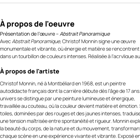
À propos de l'oeuvre
Présentation de l’œuvre –
Abstrait Panoramique
Avec
Abstrait Panoramique
, Christof Monnin signe une œuvre
monumentale et vibrante, où énergie et matière se rencontrent
dans un tourbillon de couleurs intenses. Réalisée à l’acrylique a
couteau, la toile se distingue par sa composition horizontale, qui
À propos de l'artiste
amplifie l’élan et la dynamique du geste pictural
https://art-et-
culture.ch/categorie-produit/artiste-peintre-contemporain-
Christof Monnin, né à Montbéliard en 1968, est un peintre
francais/christof-monnin/
.
autodidacte français dont la carrière débute dès l’âge de 17 ans
Les rouges flamboyants de Abstrait Panoramique, omniprésent
univers se distingue par une peinture lumineuse et énergique,
s’entrechoquent avec des nuances noires, blanches et grises,
travaillée au couteau, où la couleur devient matière et émotion.
créant une tension visuelle saisissante. Des touches orangées 
toiles, dominées par des rouges et des jaunes intenses, traduis
métalliques viennent rythmer l’ensemble, ajoutant profondeur e
une tension maîtrisée entre spontanéité et rigueur. Monnin expl
éclat à la composition. La matière, travaillée en épaisseur, donn
la beauté du corps, de la nature et du mouvement, transforman
l’œuvre une dimension tactile et presque sculpturale.
chaque scène en une expérience vivante et vibrante. Exposé e