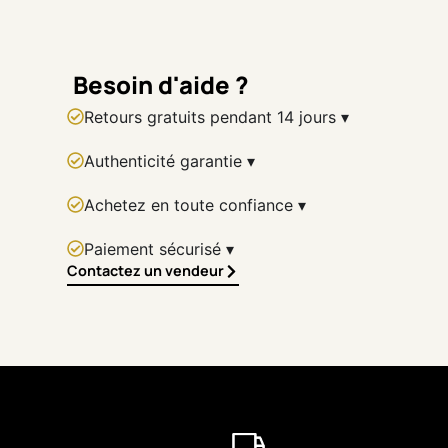
authenticity signed by the artist, it guarantees originality and la
value.
A compelling abstract work, where the intensity of red and the
Besoin d'aide ?
spontaneity of the gesture fully express the powerful visual
Retours gratuits pendant 14 jours ▾
language of Christof Monnin.
Authenticité garantie ▾
TECHNICAL DATA
Artist: Christof Monnin
Achetez en toute confiance ▾
Title:
Panoramic Abstract
Technique: Acrylic painting with palette knife
Paiement sécurisé ▾
Support: Canvas
Contactez un vendeur
Available format: 60 × 120 cm
Original artwork
Signature: Yes
Werkpräsentation – Panoramische
Abstraktion
(Deutsch)