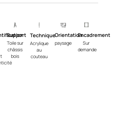
tification
Support
Orientation
Encadrement
Technique
Toile sur
paysage
Sur
Acrylique
châssis
demande
au
at
bois
couteau
ticité