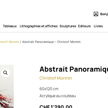
Bonj
Tableaux​
Lithographies et affiches
Sculptures
Editeurs
Livres
ristof Monnin
/
Abstrait Panoramique – Christof Monnin
Abstrait Panoramiq
Christof Monnin
60x120 cm
Acrylique au couteau
CHF
1'290.00