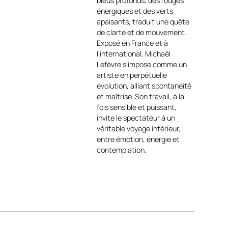
bleus profonds, des rouges
francais/michael-lefevre/
.
énergiques et des verts
Les touches de rouge, d’ocre
apaisants, traduit une quête
et de blanc rythment la
de clarté et de mouvement.
composition et accentuent la
Exposé en France et à
sensation de compétition et
l’international, Michaël
de dynamisme. L’huile sur
Lefèvre s’impose comme un
papier toilé confère à l’œuvre
artiste en perpétuelle
une texture vibrante et une
évolution, alliant spontanéité
grande spontanéité
et maîtrise. Son travail, à la
d’exécution
https://michael-
fois sensible et puissant,
lefevre.book.fr/
.
invite le spectateur à un
Cette peinture évoque la
véritable voyage intérieur,
liberté, l’engagement et
entre émotion, énergie et
l’énergie collective propres
contemplation.
aux grandes régates.
Œuvre idéale pour :
Amateurs d’art marin,
passionnés de voile,
intérieurs contemporains,
bureaux ou collections