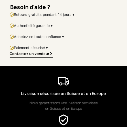
Besoin d'aide ?
Style
Contemporary marine
Retours gratuits pendant 14 jours ▾
painting
Authenticité garantie ▾
Description
Regatta on the Ocean
Achetez en toute confiance ▾
expresses the power and
rhythm of sailing competition.
Paiement sécurisé ▾
Dynamic brushstrokes and
Contactez un vendeur
bright sails convey speed,
wind and the raw energy of
the sea.
🇩🇪
DEUTSCHE
VERSION
Livraison sécurisée en Suisse et en Europe
Titel
Nous garantissons une livraison sécurisée
Regatta auf dem Ozean
en Suisse et en Europe
Künstler
Michael Lefèvre