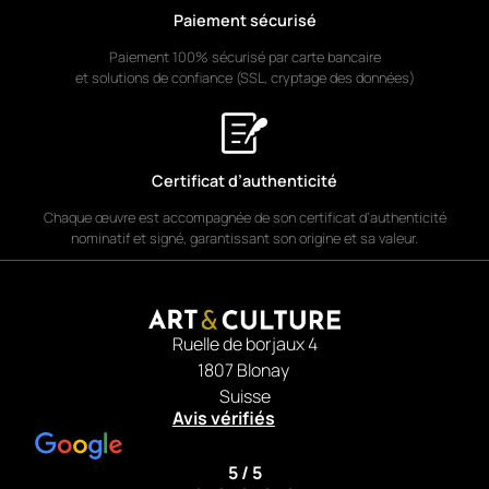
Paiement sécurisé
Technik
Öl auf Leinwandpapier
Paiement 100% sécurisé par carte bancaire
et solutions de confiance (SSL, cryptage des données)
Stil
Zeitgenössische maritime
Malerei
Beschreibung
Certificat d’authenticité
Regatta auf dem Ozean
zeigt
die Kraft des Meeres und die
Chaque œuvre est accompagnée de son certificat d’authenticité
nominatif et signé, garantissant son origine et sa valeur.
Spannung des Wettkampfs.
Bewegung, Licht und Farbe
verbinden sich zu einer
lebendigen Komposition.
Ruelle de borjaux 4
1807 Blonay
Suisse
Avis vérifiés
5 / 5