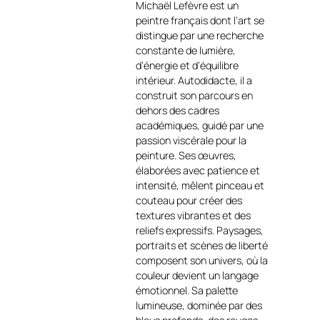
Michaël Lefèvre est un
peintre français dont l’art se
Modèle unique – 25×25 cm
distingue par une recherche
Huile sur papier toilé, monté
constante de lumière,
sur plaque isorel, liseré noir en
d’énergie et d’équilibre
façade
intérieur. Autodidacte, il a
Description artistique :
construit son parcours en
Avec
Régate sur l’océan
,
dehors des cadres
Michael Lefèvre capture
académiques, guidé par une
l’intensité d’une course en
passion viscérale pour la
mer, là où le vent, l’eau et la
peinture. Ses œuvres,
vitesse se rencontrent. Les
élaborées avec patience et
voiles élancées semblent
intensité, mêlent pinceau et
fendues par la lumière, tandis
couteau pour créer des
que la mer, traitée en larges
textures vibrantes et des
mouvements de matière,
reliefs expressifs. Paysages,
traduit la puissance et
portraits et scènes de liberté
l’instabilité de l’océan
composent son univers, où la
https://art-et-
couleur devient un langage
culture.ch/categorie-
émotionnel. Sa palette
produit/artiste-peintre-
lumineuse, dominée par des
contemporain-