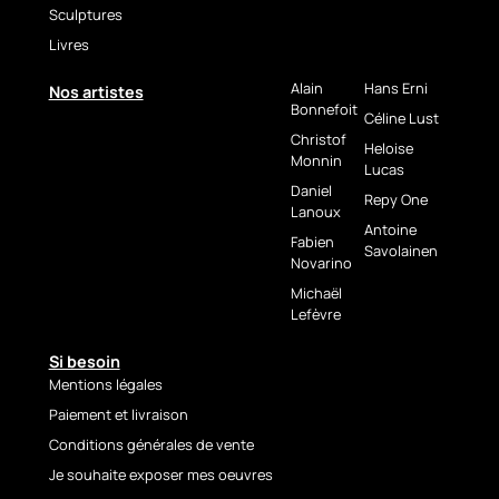
Sculptures
Livres
Alain
Hans Erni
Nos artistes
Bonnefoit
Céline Lust
Christof
Heloise
Monnin
Lucas
Daniel
Repy One
Lanoux
Antoine
Fabien
Savolainen
Novarino
Michaël
Lefèvre
Si besoin
Mentions légales
Paiement et livraison
Conditions générales de vente
Je souhaite exposer mes oeuvres