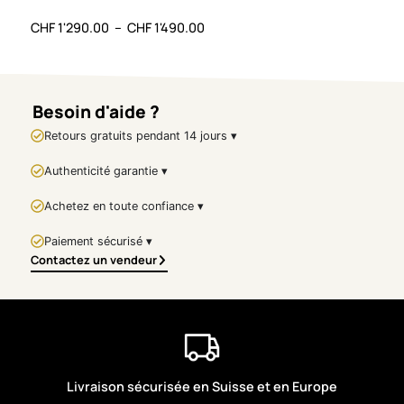
30x4
Peinture acrylique au
CHF
1'290.00
–
CHF
1'490.00
couteau
CHF
Support : Toile
Formats disponibles :
92 × 73 cm
/
116 × 89
cm
Besoin d'aide ?
Œuvre originale
Retours gratuits pendant 14 jours ▾
Signature : oui
🇬🇧
Artwork
Authenticité garantie ▾
Presentation –
Achetez en toute confiance ▾
Geisha Rouge,
Paiement sécurisé ▾
Marble
Contactez un vendeur
Background
With
Geisha Rouge, Marble
Background
,
Christof
Monnin
delivers a powerful
and sensual vision of
Livraison sécurisée en Suisse et en Europe
femininity. Created with