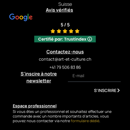
and the darker accents of the
Suisse
hair, offering a scene that is
Avis vérifiés
both intimate and universal.
Monnin powerfully captures
5 / 5
the tension between fragility
and intensity, softness and
strength.
Available in two vertical
Contactez-nous
formats—92 × 73 cm and 116 ×
contact@art-et-culture.ch
89 cm—this artwork
+41 79 506 83 86
immediately draws the eye
S'inscire à notre
and brings a charismatic
presence to any space.
newsletter
Delivered with a signed
S'INSCRIRE
certificate of authenticity, it
guarantees originality and
value.
Espace professionnel
Si vous êtes un professionnel et souhaitez effectuer une
A vibrant piece where
commande avec un nombre importants d’articles, vous
gestural painting meets
pouvez nous contacter via notre
formulaire dédié
.
timeless elegance, perfect