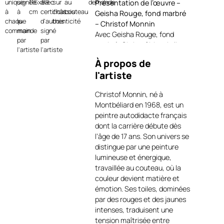
unique
signée
116x89
avec
sur
au
demande
Présentation de l’œuvre –
à
à
cm
certificat
châssis
couteau
Geisha Rouge, fond marbré
chaque
la
d'authenticité
bois
– Christof Monnin
commande
main
signé
Avec Geisha Rouge, fond
par
par
marbré, Christof Monnin livre
l'artiste
l'artiste
une vision puissante et
À propos de
sensuelle de la féminité.
l'artiste
Réalisée à l’acrylique au
couteau, l’œuvre se distingue
Christof Monnin, né à
par ses matières généreuses
Montbéliard en 1968, est un
et ses contrastes saisissants.
peintre autodidacte français
La silhouette, vue de dos, se
dont la carrière débute dès
déploie dans une posture
l’âge de 17 ans. Son univers se
gracieuse, enveloppée d’un
distingue par une peinture
drapé rouge flamboyant dont
lumineuse et énergique,
les plis semblent vibrer à
travaillée au couteau, où la
chaque touche de peinture.
couleur devient matière et
Le fond marbré noir et argent,
émotion. Ses toiles, dominées
à la texture subtile, crée un
par des rouges et des jaunes
écrin mystérieux qui
intenses, traduisent une
accentue la luminosité du
tension maîtrisée entre