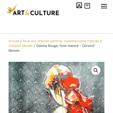
Accueil
/
Tous nos artistes peintres contemporains​ français
/
Christof Monnin
/
Geisha Rouge, fond marbré – Christof
Monnin