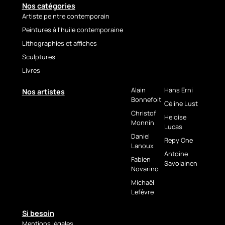
for illuminating an interior
Nos catégories
with boldness and
Artiste peintre contemporain
refinement.
Peintures à l'huile contemporaine
TECHNICAL
Lithographies et affiches
DETAILS
Sculptures
Livres
Artist: Christof Monnin
Title:
Geisha Rouge, Marble
Alain
Hans Erni
Nos artistes
Bonnefoit
Background
Céline Lust
Technique: Acrylic painting
Christof
Heloise
with palette knife
Monnin
Lucas
Support: Canvas
Daniel
Repy One
Available formats: 92 × 73 cm
Lanoux
/ 116 × 89 cm
Antoine
Fabien
Savolainen
Artwork: Original
Novarino
Signature: Yes
Michaël
Lefèvre
🇩🇪
Werkpräsentation
Si besoin
Mentions légales