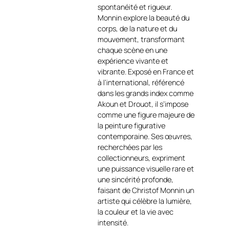
personnage et la modernité
spontanéité et rigueur.
de la composition
https://art-
Monnin explore la beauté du
et-culture.ch/categorie-
corps, de la nature et du
produit/artiste-peintre-
mouvement, transformant
contemporain-
chaque scène en une
francais/christof-monnin/
.
expérience vivante et
vibrante. Exposé en France et
Le rouge, couleur de passion
à l’international, référencé
et de vitalité, dialogue ici
dans les grands index comme
avec les tons chauds de la
Akoun et Drouot, il s’impose
chair et les éclats plus
comme une figure majeure de
sombres de la chevelure,
la peinture figurative
offrant une scène à la fois
contemporaine. Ses œuvres,
intime et universelle. Monnin
recherchées par les
https://www.antikeo.com/magazine/chri
collectionneurs, expriment
monnin/?
une puissance visuelle rare et
srsltid=AfmBOorgd7D8LmxlTgtYIqsXGIlu
une sincérité profonde,
Bz3dgtVsm27CVykly0SXixuGB15
capte
faisant de Christof Monnin un
avec force le contraste entre
artiste qui célèbre la lumière,
fragilité et intensité, douceur
la couleur et la vie avec
et puissance.
intensité.