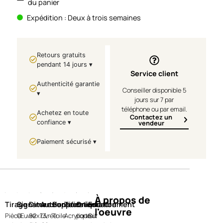
du panier
Expédition : Deux à trois semaines
Retours gratuits
pendant 14 jours ▾
Service client
Authenticité garantie
Conseiller disponible 5
▾
jours sur 7 par
téléphone ou par email.
Achetez en toute
Contactez un
confiance ▾
vendeur
Paiement sécurisé ▾
À propos de
Tirage
Signature
Dimensions
Authentification
Support
Technique
Orientation
Encadrement
l'oeuvre
Pièce
Œuvre
92x73,
Livrée
Toile
Acrylique
portrait
Sur