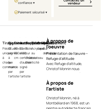
Contactez un
confiance ▾
vendeur
Paiement sécurisé ▾
À propos de
Tirage
Signature
Dimensions
Authentification
Support
Technique
Orientation
Encadrement
l'oeuvre
Pièce
Œuvre
80x80,
Livrée
Toile
Acrylique
carre
Sur
unique
signée
100x100
avec
sur
au
demande
Présentation de l’œuvre –
à
à
cm
certificat
châssis
couteau
Refuge d’altitude
chaque
la
d'authenticité
bois
Avec Refuge d’altitude,
commande
main
signé
Christof Monnin nous
par
par
transporte au cœur d’un
l'artiste
l'artiste
paysage alpin vibrant, où la
À propos de
chaleur d’un refuge contraste
l'artiste
avec l’intensité glacée des
sommets enneigés. Réalisée
Christof Monnin, né à
à l’acrylique au couteau,
Montbéliard en 1968, est un
l’œuvre joue sur la puissance
peintre autodidacte français