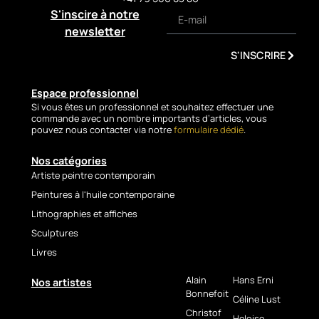
intimate emotion of a refuge
S'inscire à notre
nestled in the heart of winter.
newsletter
Technical Sheet
S'INSCRIRE
Artist: Christof Monnin
Title:
High-Altitude Refuge
Espace professionnel
Technique: Acrylic painting
Si vous êtes un professionnel et souhaitez effectuer une
commande avec un nombre importants d’articles, vous
with palette knife
pouvez nous contacter via notre
formulaire dédié
.
Support: Canvas
Formats available: 80 × 80 cm
Nos catégories
/ 100 × 100 cm
Artiste peintre contemporain
Artwork: Original
Peintures à l'huile contemporaine
Signature: Yes
Lithographies et affiches
🇩🇪
Sculptures
Werkpräsentation
Livres
– Hochalpines
Alain
Hans Erni
Nos artistes
Refugium
Bonnefoit
Céline Lust
Christof
Heloise