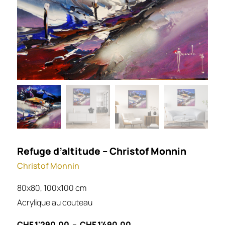
Refuge d’altitude – Christof Monnin
Christof Monnin
80x80, 100x100 cm
Acrylique au couteau
CHF
1'290.00
–
CHF
1'490.00