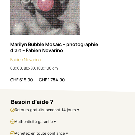
FICHE
TECHNIQUE :
Artiste : Christof
Monnin
Titre : Refuge
d’altitude
Marilyn Bubble Mosaïc – photographie
Smok
Technique : Peinture
d’art – Fabien Novarino
Fabi
acrylique au couteau
Fabien Novarino
Support : Toile
100x
Formats disponibles :
60x60, 80x80, 100x100 cm
80 × 80 cm
/
100 × 100
CHF
CHF
615.00
–
CHF
1'784.00
cm
Œuvre originale
Signature : oui
Besoin d'aide ?
🇬🇧
Artwork
Presentation –
Retours gratuits pendant 14 jours ▾
High-Altitude
Authenticité garantie ▾
Refuge
Achetez en toute confiance ▾