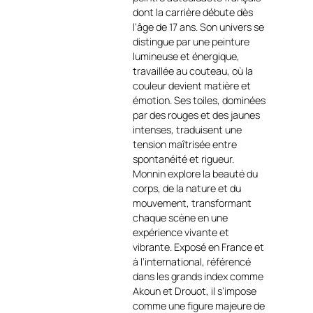
de la matière et la profondeur
dont la carrière débute dès
des couleurs pour offrir une
l’âge de 17 ans. Son univers se
scène à la fois réaliste et
distingue par une peinture
poétique
https://art-et-
lumineuse et énergique,
culture.ch/categorie-
travaillée au couteau, où la
produit/artiste-peintre-
couleur devient matière et
contemporain-
émotion. Ses toiles, dominées
francais/christof-monnin/
.
par des rouges et des jaunes
La lumière dorée du chalet
intenses, traduisent une
illumine la composition, se
tension maîtrisée entre
détachant sur l’immensité
spontanéité et rigueur.
des bleus et violets
Monnin explore la beauté du
nocturnes. Les montagnes,
corps, de la nature et du
majestueuses et presque
mouvement, transformant
irréelles, se dressent en
chaque scène en une
arrière-plan, tandis que les
expérience vivante et
traces laissées dans la neige
vibrante. Exposé en France et
suggèrent la vie et le
à l’international, référencé
passage.
dans les grands index comme
Monnin
https://www.facebook.com/chris
Akoun et Drouot, il s’impose
locale=fr_FR
capte avec brio
comme une figure majeure de