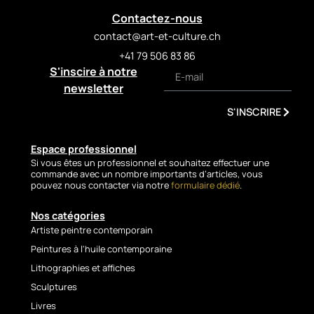
breite Spachtelbewegungen
Contactez-nous
angedeutet, scheinen im
contact@art-et-culture.ch
bewegten Wasser
+41 79 506 83 86
aufzutauchen und wieder zu
S'inscire à notre
verschwinden, getragen von
tiefen Blautönen, die von
newsletter
sandigen, ockerfarbenen und
S'INSCRIRE
goldenen Nuancen
durchzogen sind.
Espace professionnel
Die reich strukturierte
Si vous êtes un professionnel et souhaitez effectuer une
Bildoberfläche vermittelt ein
commande avec un nombre importants d’articles, vous
starkes Gefühl von Tiefe und
pouvez nous contacter via notre
formulaire dédié
.
Bewegung, typisch für die
Welt unter der
Nos catégories
Wasseroberfläche. Jeder
Artiste peintre contemporain
Fisch erscheint wie ein
Peintures à l'huile contemporaine
Lichtreflex, der von einer
Lithographies et affiches
unsichtbaren Strömung
Sculptures
getragen wird und Freiheit,
Stille sowie die natürliche
Livres