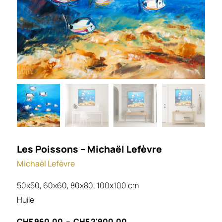
Les Poissons – Michaël Lefèvre
Michaël Lefèvre
50x50, 60x60, 80x80, 100x100 cm
Huile
CHF
960.00
–
CHF
2'900.00