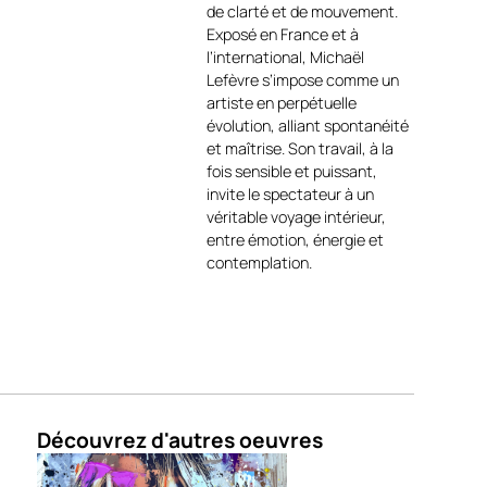
de clarté et de mouvement.
marin
https://michael-
Exposé en France et à
lefevre.book.fr/
.
l’international, Michaël
Lefèvre s’impose comme un
Entre abstraction maîtrisée
artiste en perpétuelle
et évocation figurative,
Les
évolution, alliant spontanéité
Poissons
s’impose comme
et maîtrise. Son travail, à la
une œuvre marine
fois sensible et puissant,
contemporaine forte, idéale
invite le spectateur à un
pour apporter profondeur,
véritable voyage intérieur,
couleur et énergie à un
entre émotion, énergie et
intérieur moderne ou à une
contemplation.
collection dédiée à la mer.
LIVRAISON & GARANTIES :
✔️ Œuvre originale
signée
✔️ Certificat
d’authenticité
✔️ Emballage
Découvrez d'autres oeuvres
professionnel sécurisé
✔️ Livraison soignée
✔️ Paiement sécurisé