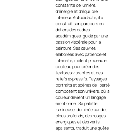
Les poissons, traités par de
constante de lumière,
larges gestes au couteau,
d’énergie et d’équilibre
semblent flotter dans une
intérieur. Autodidacte, il a
eau vibrante, presque
construit son parcours en
lumineuse, où les bleus
dehors des cadres
profonds dialoguent avec des
académiques, guidé par une
touches chaudes de sable et
passion viscérale pour la
d’ocre
https://art-et-
peinture. Ses œuvres,
culture.ch/categorie-
élaborées avec patience et
produit/artiste-peintre-
intensité, mêlent pinceau et
contemporain-
couteau pour créer des
francais/michael-lefevre/
.
textures vibrantes et des
reliefs expressifs. Paysages,
La matière, riche et
portraits et scènes de liberté
expressive, donne corps au
composent son univers, où la
mouvement et à la
couleur devient un langage
transparence de l’eau.
émotionnel. Sa palette
Chaque poisson devient un
lumineuse, dominée par des
éclat de lumière, pris dans un
bleus profonds, des rouges
courant invisible, évoquant la
énergiques et des verts
liberté, la fluidité et
apaisants, traduit une quête
l’harmonie du monde sous-