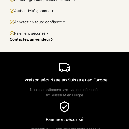
characteristic of the
underwater world. Each fish
Authenticité garantie ▾
becomes a fragment of light,
carried by an invisible current,
Achetez en toute confiance ▾
evoking freedom, silence, and
Paiement sécurisé ▾
the natural harmony of the
Contactez un vendeur
sea.
Balancing controlled
abstraction with figurative
suggestion,
Les poissons
stands out as a
contemporary marine
Livraison sécurisée en Suisse et en Europe
artwork that is both
expressive and soothing. An
Nous garantissons une livraison sécurisée
ideal piece to bring depth,
en Suisse et en Europe
color, and energy to a modern
interior or to enrich a
collection dedicated to
maritime themes.
Paiement sécurisé
DELIVERY &
Paiement 100% sécurisé par carte bancaire