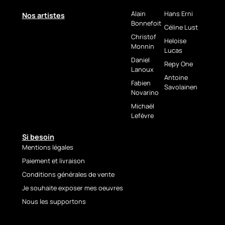
Harmonie des Meeres
evoziert.
Alain
Hans Erni
Nos artistes
Bonnefoit
Céline Lust
Zwischen kontrollierter
Christof
Abstraktion und figurativer
Heloise
Monnin
Lucas
Andeutung positioniert sich
Daniel
Les poissons
als
Repy One
Lanoux
ausdrucksstarkes und
Antoine
zugleich beruhigendes
Fabien
Savolainen
Novarino
zeitgenössisches
Meereskunstwerk. Ideal, um
Michaël
einem modernen Interieur
Lefèvre
Farbe, Tiefe und Energie zu
verleihen oder eine maritime
Si besoin
Kunstsammlung zu
Mentions légales
bereichern.
Paiement et livraison
LIEFERUNG &
Conditions générales de vente
GARANTIEN
Je souhaite exposer mes oeuvres
Nous les supportons
✔️ Signiertes Originalwerk
✔️ Echtheitszertifikat