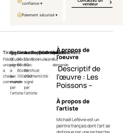
Contactez un
confiance ▾
vendeur
Paiement sécurisé ▾
À propos de
Tirage
Signature
Dimensions
Authentification
Support
Technique
Orientation
Encadrement
l'oeuvre
Pièce
Œuvre
50x50,
Livrée
Toile
Huile
carre
Sur
unique
signée
60x60,
avec
demande
Descriptif de
à
à
80x80,
certificat
l’œuvre : Les
chaque
la
100x100
d'authenticité
commande
main
cm
signé
Poissons –
par
par
Michaël Lefèvre
l'artiste
l'artiste
À propos de
Avec
Les Poissons
, Michaël
l'artiste
Lefèvre explore l’univers
marin dans une écriture
Michaël Lefèvre est un
picturale à la fois
peintre français dont l’art se
contemporaine et poétique.
distingue par une recherche