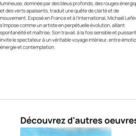
lumineuse, dominée par des bleus profonds, des rouges énergi
apporte équilibre et profondeur, suggérant une côte lointaine o
et des verts apaisants, traduit une quête de clarté et de
lumière changeante
https://michael-lefevre.book.fr/
.
mouvement. Exposé en France et à l’international, Michaël Lefè
Cette œuvre invite à la contemplation et transmet une sensati
s’impose comme un artiste en perpétuelle évolution, alliant
liberté, de puissance et d’apaisement à la fois.
spontanéité et maîtrise. Son travail, à la fois sensible et puissant
Œuvre idéale pour :
invite le spectateur à un véritable voyage intérieur, entre émoti
Collection d’art contemporain, intérieur moderne ou épuré,
énergie et contemplation.
amateurs de paysages marins abstraits, décoration inspirée par
mer et la nature.
LIVRAISON & GARANTIES :
✔️ Œuvre originale signée
✔️ Certificat d’authenticité
✔️ Emballage professionnel sécurisé
✔️ Livraison soignée
✔️ Paiement sécurisé
Découvrez d'autres oeuvre
ENGLISH VERSION
Title