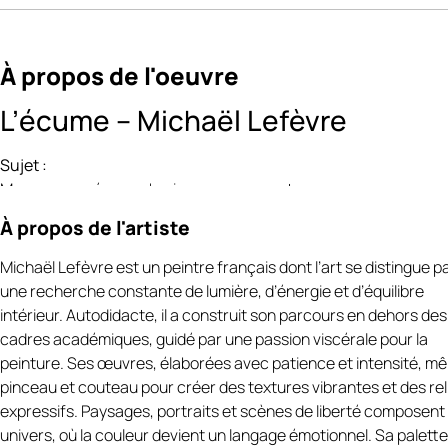
À propos de l'oeuvre
L’écume – Michaël Lefèvre
Sujet :
Mer, vagues, écume, horizon, mouvement
À propos de l'artiste
Description artistique :
Avec
L’écume
, Michael Lefèvre explore la force et la respiration
Michaël Lefèvre est un peintre français dont l’art se distingue p
l’océan. La toile est traversée par un jeu de vagues successives
une recherche constante de lumière, d’énergie et d’équilibre
travaillées en larges gestes de couteau et de brosse, où les ble
intérieur. Autodidacte, il a construit son parcours en dehors des
profonds dialoguent avec des blancs éclatants et des touches
cadres académiques, guidé par une passion viscérale pour la
minérales plus sombres
https://art-et-culture.ch/categorie-
peinture. Ses œuvres, élaborées avec patience et intensité, mê
produit/artiste-peintre-contemporain-francais/michael-lefevr
pinceau et couteau pour créer des textures vibrantes et des rel
L’écume, élément central de la composition, surgit comme une
expressifs. Paysages, portraits et scènes de liberté composent
énergie vivante, traduisant le choc de l’eau contre les rochers et
univers, où la couleur devient un langage émotionnel. Sa palette
mouvement incessant de la mer. À l’horizon, une ligne plus chau