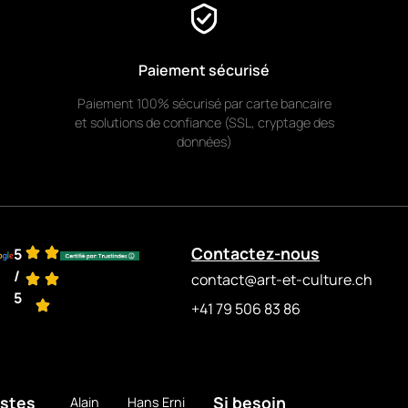
Paiement sécurisé
Paiement 100% sécurisé par carte bancaire
et solutions de confiance (SSL, cryptage des
données)
Contactez-nous
5
/
contact@art-et-culture.ch
5
+41 79 506 83 86
istes
Si besoin
Alain
Hans Erni