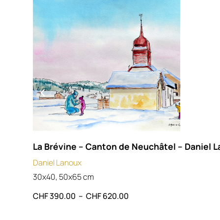
The Foam
Artist
Michael Lefèvre
Technique
Acrylic on canvas
Style
Contemporary abstract seascape
Description
The Foam
captures the raw energy of the ocean. Through laye
blues and dynamic textures, Michael Lefèvre evokes the rhythm
La Brévine – Canton de Neuchâtel – Daniel 
waves, the power of water and the ever-changing movement of
Daniel Lanoux
sea.
30x40, 50x65 cm
🇩🇪
DEUTSCHE VERSION
CHF
390.00
–
CHF
620.00
Titel
Der Schaum