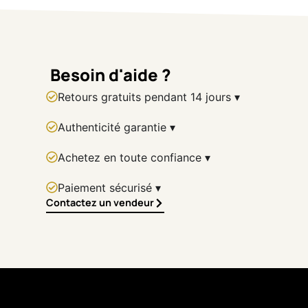
Künstler
Michael Lefèvre
Technik
Besoin d'aide ?
Acryl auf Leinwand
Retours gratuits pendant 14 jours ▾
Stil
Authenticité garantie ▾
Zeitgenössische abstrakte Meeresmalerei
Beschreibung
Achetez en toute confiance ▾
Der Schaum
zeigt die Kraft und Bewegung des Meeres.
Ausdrucksstarke Blautöne und lebendige Strukturen vermitteln
Paiement sécurisé ▾
Contactez un vendeur
Dynamik, Freiheit und die natürliche Energie der Wellen.