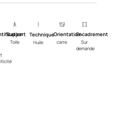
tification
Support
Orientation
Encadrement
Technique
Toile
carre
Sur
Huile
demande
at
ticité