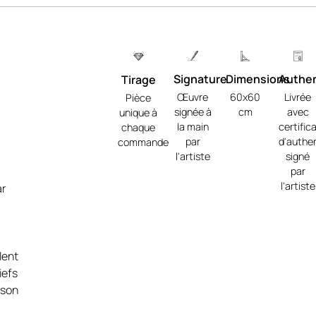
Signature
Dimensions
Authen
Tirage
Œuvre
60x60
Livrée
Pièce
signée à
cm
avec
unique à
la main
certific
chaque
par
d'authen
commande
l'artiste
signé
par
 de
l'artiste
ar
,
us
lent
e/
.
iefs
 son
 le
de