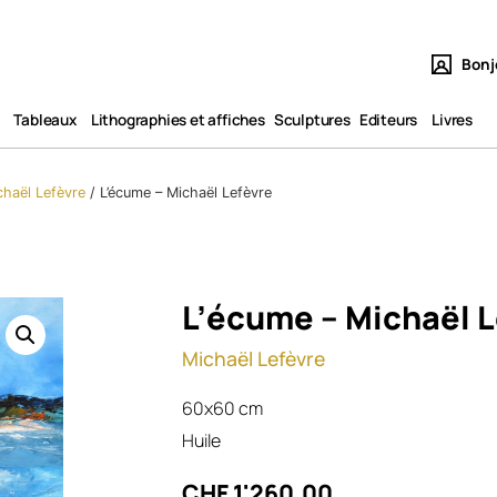
Bonj
Tableaux​
Lithographies et affiches
Sculptures
Editeurs
Livres
chaël Lefèvre
/
L’écume – Michaël Lefèvre
L’écume – Michaël 
Michaël Lefèvre
60x60 cm
Huile
CHF
1'260.00