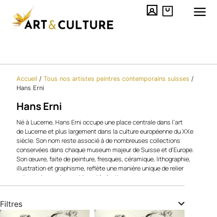
Accueil
/
Tous nos artistes peintres contemporains​ suisses
/
Hans Erni
Hans Erni
Né à Lucerne, Hans Erni occupe une place centrale dans l’art
de Lucerne et plus largement dans la culture européenne du XXe
siècle. Son nom reste associé à de nombreuses collections
conservées dans chaque museum majeur de Suisse et d’Europe.
Son œuvre, faite de peinture, fresques, céramique, lithographie,
illustration et graphisme, reflète une manière unique de relier
science, humanisme et beauté plastique.
Ses créations, parfois monumentales, portent les couleurs rouge
et blanc, symboles de la Suisse, mais aussi de son rapport au
Filtres
peuple et à la vie quotidienne. À travers des affiches, des timbres
(ISBN et éditions illustrées), et des fresques visibles dans l’espace