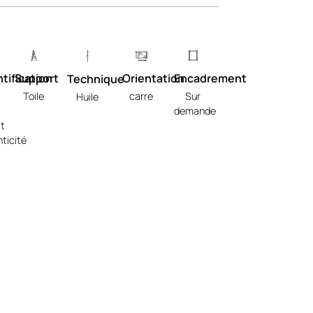
tification
Support
Orientation
Encadrement
Technique
Toile
carre
Sur
Huile
demande
at
ticité