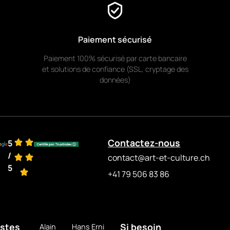
em
ge
Paiement sécurisé
Paiement 100% sécurisé par carte bancaire
et solutions de confiance (SSL, cryptage des
ville
données)
hler
Contactez-nous
5
/
contact@art-et-culture.ch
t
5
+41 79 506 83 86
istes
Si besoin
Alain
Hans Erni