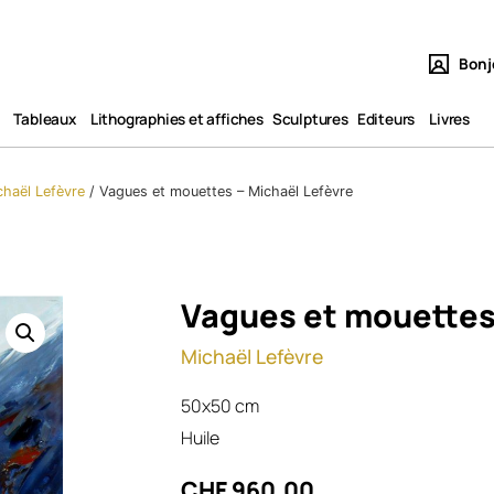
Bonj
Tableaux​
Lithographies et affiches
Sculptures
Editeurs
Livres
chaël Lefèvre
/
Vagues et mouettes – Michaël Lefèvre
Vagues et mouettes
Michaël Lefèvre
50x50 cm
Huile
CHF
960.00