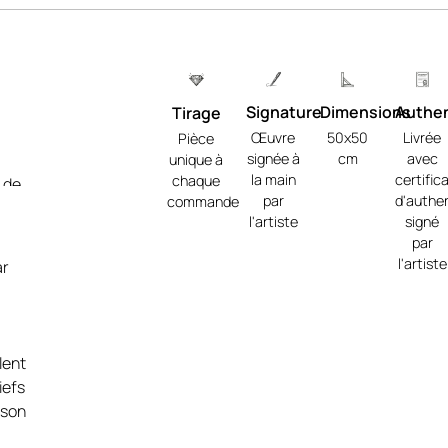
Signature
Dimensions
Authen
Tirage
Œuvre
50x50
Livrée
Pièce
signée à
cm
avec
unique à
la main
certific
chaque
 de
par
d'authen
commande
le
l'artiste
signé
gues,
par
seaux
l'artiste
ar
e-
lent
iefs
 son