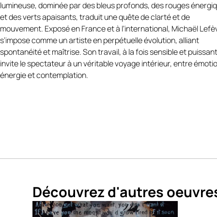
lefevre.book.fr/
a grandi à Granville, ville portuaire de Normandi
lumineuse, dominée par des bleus profonds, des rouges énergi
son regard s’est imprégné très tôt des paysages marins. Ébénis
et des verts apaisants, traduit une quête de clarté et de
formation, son travail d’artiste porte encore la mémoire de la
mouvement. Exposé en France et à l’international, Michaël Lefè
matière, du geste, et de la précision artisanale.
s’impose comme un artiste en perpétuelle évolution, alliant
spontanéité et maîtrise. Son travail, à la fois sensible et puissant
Un tableau puissant et aérien, parfait pour ceux qui aiment les
invite le spectateur à un véritable voyage intérieur, entre émoti
scènes marines, la poésie du mouvement et l’élan vers le large.
énergie et contemplation.
« Vagues et mouettes » est une œuvre réalisée à l’huile, livrée a
un certificat d’authenticité signé par l’artiste.
LIVRAISON & GARANTIES :
✔️ Œuvre originale signée
✔️ Certificat d’authenticité
✔️ Emballage professionnel sécurisé
✔️ Livraison soignée
✔️ Paiement sécurisé
Découvrez d'autres oeuvre
🇬🇧
Artwork Description – Waves and Seagull
Waves and Seagulls
is an oil painting delivered with a certificate