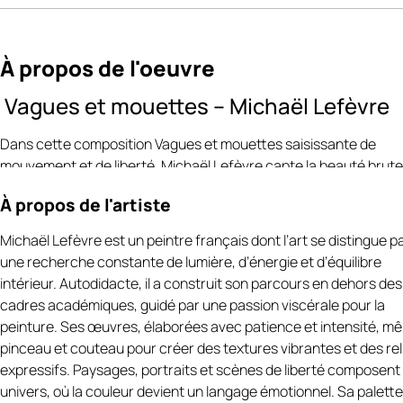
À propos de l'oeuvre
Vagues et mouettes – Michaël Lefèvre
Dans cette composition Vagues et mouettes saisissante de
mouvement et de liberté, Michaël Lefèvre capte la beauté brute
la mer agitée et le ballet aérien des mouettes qui s’élèvent dans 
À propos de l'artiste
vent. Le geste du couteau restitue avec force la texture des va
les éclats d’écume, et les rafales invisibles qui emportent les oi
Michaël Lefèvre est un peintre français dont l’art se distingue p
vers l’horizon
https://art-et-culture.ch/categorie-produit/artist
une recherche constante de lumière, d’énergie et d’équilibre
peintre-contemporain-francais/michael-lefevre/
.
intérieur. Autodidacte, il a construit son parcours en dehors des
cadres académiques, guidé par une passion viscérale pour la
La palette oscille entre nuances d’azur, blancs irisés et touches
peinture. Ses œuvres, élaborées avec patience et intensité, mê
sombres, créant une atmosphère à la fois vive et poétique, où
pinceau et couteau pour créer des textures vibrantes et des rel
l’énergie de la nature se mêle à une impression de légèreté .
expressifs. Paysages, portraits et scènes de liberté composent
Autodidacte passionné, Michaël Lefèvre
https://michael-
univers, où la couleur devient un langage émotionnel. Sa palette