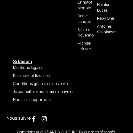
Christof
Sammlung zeitgenössischer
Heloise
Monnin
Lucas
maritimer Malerei.
Daniel
Repy One
LIEFERUNG &
Lanoux
Antoine
GARANTIEN
Fabien
Savolainen
Novarino
✔️ Signiertes Originalwerk
Michaël
✔️ Echtheitszertifikat
Lefèvre
✔️ Professionelle, sichere
Verpackung
Si besoin
✔️ Sorgfältiger Versand
Mentions légales
✔️ Sichere Zahlung
Paiement et livraison
Conditions générales de vente
Je souhaite exposer mes oeuvres
Nous les supportons
Nous suivre
Copyright © 2026 ART & CULTURE Tous droits réservés.