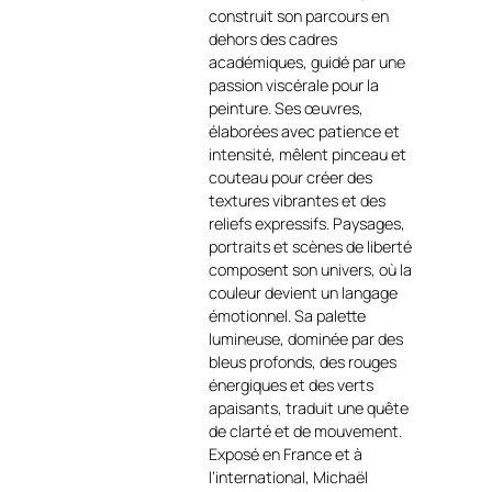
et-culture.ch/categorie-
construit son parcours en
produit/artiste-peintre-
dehors des cadres
contemporain-
académiques, guidé par une
francais/michael-lefevre/
.
passion viscérale pour la
peinture. Ses œuvres,
Avec sur la mer, la
élaborées avec patience et
composition, rythmée par de
intensité, mêlent pinceau et
puissants empâtements,
couteau pour créer des
conjugue une dominante de
textures vibrantes et des
bleus profonds et lumineux à
reliefs expressifs. Paysages,
des accents chauds —
portraits et scènes de liberté
rouges, orangés et blancs —
composent son univers, où la
qui animent les voiles et
couleur devient un langage
créent un contraste vibrant.
émotionnel. Sa palette
Les lignes verticales
lumineuse, dominée par des
suggèrent l’élan et la vitesse,
bleus profonds, des rouges
tandis que les strates
énergiques et des verts
horizontales traduisent la
apaisants, traduit une quête
houle et la profondeur marine
de clarté et de mouvement.
https://michael-
Exposé en France et à
lefevre.book.fr/
.
l’international, Michaël