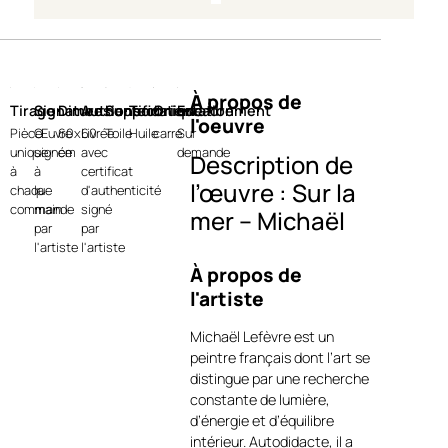
À propos de
Tirage
Signature
Dimensions
Authentification
Support
Technique
Orientation
Encadrement
l'oeuvre
Pièce
Œuvre
60x60
Livrée
Toile
Huile
carre
Sur
unique
signée
cm
avec
demande
Description de
à
à
certificat
l’œuvre : Sur la
chaque
la
d'authenticité
commande
main
signé
mer – Michaël
par
par
Lefèvre
l'artiste
l'artiste
À propos de
Sur la mer
est une peinture
l'artiste
originale de
Michaël Lefèvre
,
réalisée à l’huile sur toile.
Michaël Lefèvre est un
L’œuvre capte l’énergie du
peintre français dont l’art se
large à travers une flottille de
distingue par une recherche
voiles stylisées, portées par le
constante de lumière,
vent et le mouvement
d’énergie et d’équilibre
incessant de l’eau
https://art-
intérieur. Autodidacte, il a