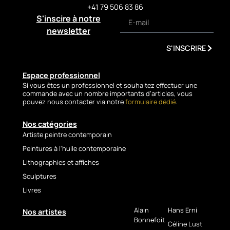
eine Dominanz aus tiefen,
+41 79 506 83 86
leuchtenden Blautönen mit
S'inscire à notre
warmen Akzenten in Rot,
newsletter
Orange und Weiß, die den
Segeln Lebendigkeit und
S'INSCRIRE
einen spannungsvollen
Kontrast verleihen. Vertikale
Espace professionnel
Linien vermitteln Dynamik und
Si vous êtes un professionnel et souhaitez effectuer une
Geschwindigkeit, während
commande avec un nombre importants d’articles, vous
horizontale Farbschichten die
pouvez nous contacter via notre
formulaire dédié
.
Dünung und die Tiefe des
Meeres andeuten.
Nos catégories
Artiste peintre contemporain
Zwischen Abstraktion und
Peintures à l'huile contemporaine
Figuration angesiedelt, steht
Auf dem Meer
für Freiheit,
Lithographies et affiches
Reise und die elementare
Sculptures
Kraft der Natur. Ein
Livres
ausdrucksstarkes
zeitgenössisches Werk, ideal
Alain
Hans Erni
Nos artistes
für ein modernes Interieur,
Bonnefoit
Céline Lust
offene Räume oder eine