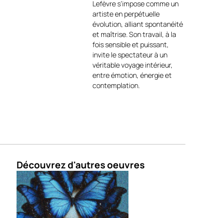
Lefèvre s’impose comme un
À la frontière entre
artiste en perpétuelle
abstraction et figuration,
Sur
évolution, alliant spontanéité
la mer
évoque la liberté, le
et maîtrise. Son travail, à la
voyage et la force des
fois sensible et puissant,
éléments. Une œuvre
invite le spectateur à un
contemporaine expressive,
véritable voyage intérieur,
idéale pour un intérieur
entre émotion, énergie et
moderne, un espace ouvert
contemplation.
ou une collection dédiée à la
peinture marine actuelle.
LIVRAISON & GARANTIES :
✔️ Œuvre originale
signée
✔️ Certificat
d’authenticité
Découvrez d'autres oeuvres
✔️ Emballage
professionnel sécurisé
✔️ Livraison soignée
✔️ Paiement sécurisé
🇬🇧
Artwork