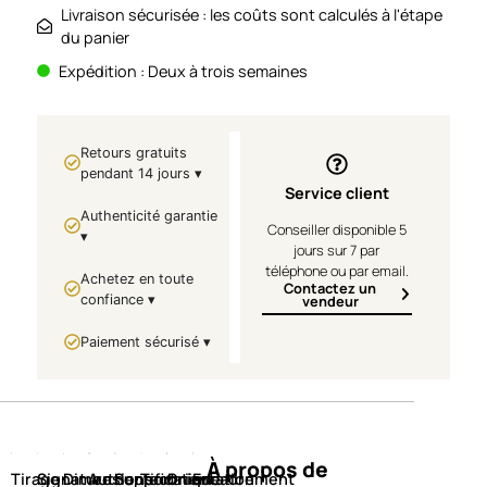
Livraison sécurisée : les coûts sont calculés à l'étape
du panier
Expédition : Deux à trois semaines
Retours gratuits
pendant 14 jours ▾
Service client
Authenticité garantie
Conseiller disponible 5
▾
jours sur 7 par
téléphone ou par email.
Achetez en toute
Contactez un
confiance ▾
vendeur
Paiement sécurisé ▾
À propos de
Tirage
Signature
Dimensions
Authentification
Support
Technique
Orientation
Encadrement