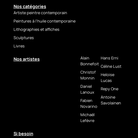
🇩🇪
Nos catégories
Werkpräsentation
Artiste peintre contemporain
– Nymphe
Peintures à l'huile contemporaine
Lithographies et affiches
Nymphe
ist ein
Sculptures
monumentales
Livres
zeitgenössisches Werk aus
dem Jahr 2024 von
Repy
Alain
Hans Erni
Nos artistes
One
, einer prägenden Figur
Bonnefoit
der aktuellen Urban Art. Mit
Céline Lust
Christof
Sprayfarbe auf 8 mm
Heloise
Monnin
starkem, UV-geschütztem
Lucas
Plexiglas ausgeführt,
Daniel
Repy One
überzeugt das Werk durch
Lanoux
Antoine
seine visuelle Kraft, sein
Fabien
Savolainen
selbstbewusstes Format und
Novarino
den Dialog zwischen
Michaël
klassischem Erbe und Street-
Lefèvre
Art-Ästhetik.
Si besoin
Die zentrale, von der antiken