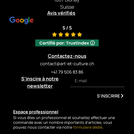
Suisse
Signed by the artist, this work
Avis vérifiés
embodies the meeting of
classical culture and urban
5 / 5
aesthetics, making
Nymphe
an emblematic piece within
Repy One’s oeuvre.
TECHNICAL
Contactez-nous
DETAILS
contact@art-et-culture.ch
+41 79 506 83 86
Artist: Repy One
S'inscire à notre
Title:
Nymphe
Year: 2024
newsletter
Technique: Spray paint
S'INSCRIRE
Support: 8 mm UV-protected
plexiglass
Format: 100 × 150 cm
Espace professionnel
Artwork: Original
Si vous êtes un professionnel et souhaitez effectuer une
commande avec un nombre importants d’articles, vous
Signature: Yes
pouvez nous contacter via notre
formulaire dédié
.