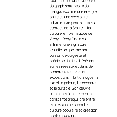
réalisme, de l’abstraction et
matière. Le contraste avec le
du graphisme inspiré du
fond rouge vibrant accentue
manga, exprime une énergie
la tension entre immobilité
brute et une sensibilité
sculpturale et énergie
urbaine marquée. Formé au
contemporaine, signature du
contact de la Soute – lieu
travail de Repy One
culturel emblématique de
https://art-et-
Vichy – Repy One a su
culture.ch/categorie-
affirmer une signature
produit/artiste-peintre-
visuelle unique, mêlant
contemporain-francais/repy-
puissance du geste et
one/
. Le choix du
plexiglas
précision du détail. Présent
anti-UV
confère à l’œuvre
sur les réseaux et dans de
une profondeur et une
nombreux festivals et
luminosité remarquables,
expositions, il fait dialoguer la
tout en assurant une
rue et la galerie, l’éphémère
excellente stabilité dans le
et le durable. Son œuvre
temps. Par son
format
témoigne d’une recherche
monumental de 100 × 150
constante d’équilibre entre
cm
,
Nymphe
s’impose comme
expression personnelle,
une œuvre de caractère,
culture populaire et création
pensée pour des espaces
contemporaine.