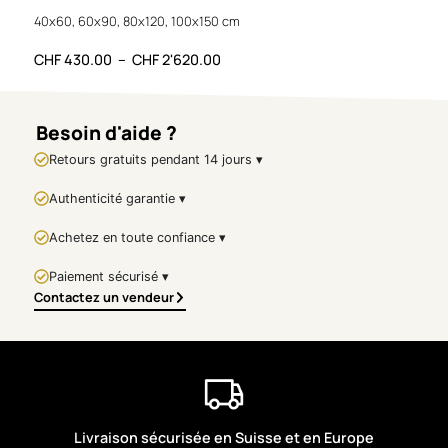
🇬🇧
Artwork
40x60, 60x90, 80x120, 100x150 cm
30x4
Presentation –
Nymphe
CHF
430.00
–
CHF
2'620.00
CHF
Nymphe
is a monumental
contemporary artwork
Besoin d'aide ?
created in 2024 by
Repy One
,
Retours gratuits pendant 14 jours ▾
a major figure in
contemporary urban art.
Authenticité garantie ▾
Executed with spray paint on
8 mm UV-protected
Achetez en toute confiance ▾
plexiglass, the piece stands
out for its visual power,
Paiement sécurisé ▾
assertive scale, and dialogue
Contactez un vendeur
between classical heritage
and street art language.
The central figure, inspired by
ancient statuary, is rendered
in intense blue tones and
fragmented by dynamic
Livraison sécurisée en Suisse et en Europe