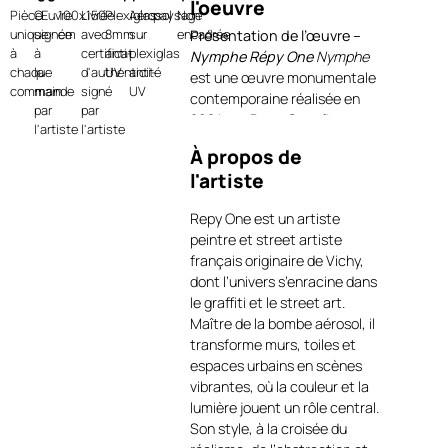
l'oeuvre
Pièce
Œuvre
100x150
Livrée
Plexiglas
Aérosol
paysage
Non
unique
signée
cm
avec
8mm
sur
encadrée
Présentation de l’œuvre –
à
à
certificat
anti-
plexiglas
Nymphe Répy One
Nymphe
chaque
la
d'authenticité
UV
anti-
est une œuvre monumentale
commande
main
signé
UV
contemporaine réalisée en
par
par
2024 par
Repy One
, figure
l'artiste
l'artiste
majeure de l’art urbain
À propos de
contemporain. Conçue à
l'artiste
l’aérosol sur plexiglas de 8
mm anti-UV, cette pièce se
Repy One est un artiste
distingue par sa puissance
peintre et street artiste
visuelle, son échelle affirmée
français originaire de Vichy,
et son dialogue entre
dont l’univers s’enracine dans
héritage classique et langage
le graffiti et le street art.
street art. La figure centrale,
Maître de la bombe aérosol, il
inspirée de la statuaire
transforme murs, toiles et
antique, est traitée dans une
espaces urbains en scènes
palette de bleus intenses,
vibrantes, où la couleur et la
fragmentée par des gestes
lumière jouent un rôle central.
picturaux dynamiques qui
Son style, à la croisée du
semblent traverser la