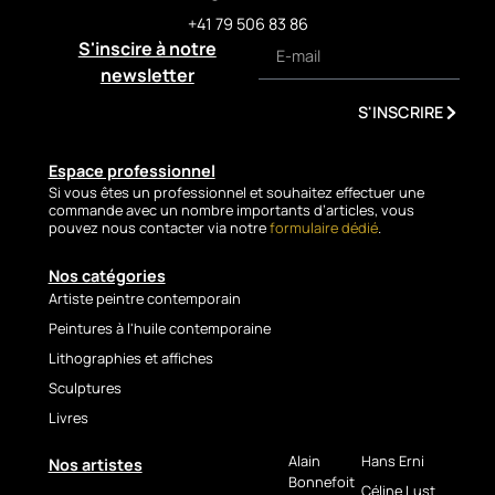
applied with a palette knife
+41 79 506 83 86
and enhanced with
S'inscire à notre
integrated wood elements,
newsletter
the artwork stands out
through its remarkable
S'INSCRIRE
texture. Layer upon layer of
sculpted material forms an
almost mineral coat, rich in
Espace professionnel
Si vous êtes un professionnel et souhaitez effectuer une
relief and contrast. The use
commande avec un nombre importants d’articles, vous
of wood reinforces the
pouvez nous contacter via notre
formulaire dédié
.
organic and earthy dimension
of the subject, creating a
Nos catégories
striking dialogue between
Artiste peintre contemporain
painting and natural matter.
Peintures à l'huile contemporaine
The luminous background,
Lithographies et affiches
with its warm and solar
Sculptures
tones, highlights the massive
Livres
presence of the bull and
intensifies the dramatic
Alain
Hans Erni
Nos artistes
tension of the composition.
Bonnefoit
True to her contemporary
Céline Lust