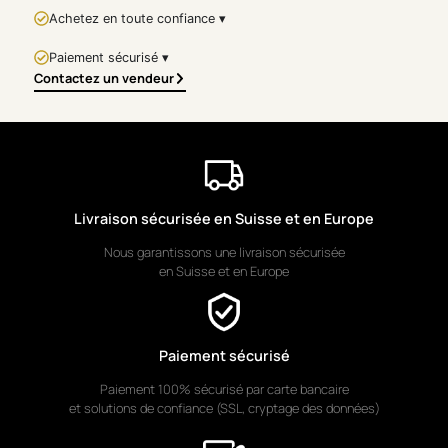
cm
Achetez en toute confiance ▾
Œuvre : Pièce unique
Paiement sécurisé ▾
Style : Art
Contactez un vendeur
contemporain figuratif
Thématique : Animal,
taureau, force, matière
Signature : Œuvre
signée par l’artiste
Livraison sécurisée en Suisse et en Europe
Authenticité :
Nous garantissons une livraison sécurisée
Certificat
en Suisse et en Europe
d’authenticité fourni
LIVRAISON & GARANTIES
Paiement sécurisé
✔️ Œuvre originale signée
✔️ Certificat d’authenticité
Paiement 100% sécurisé par carte bancaire
✔️ Emballage professionnel
et solutions de confiance (SSL, cryptage des données)
sécurisé
✔️ Livraison soignée