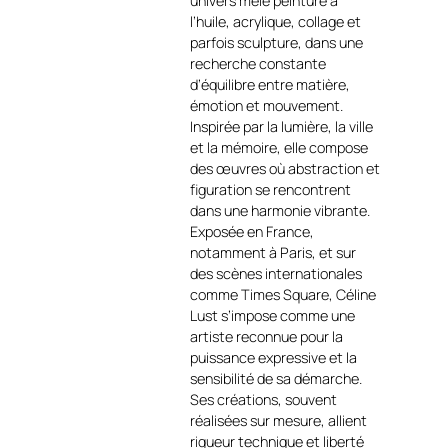
univers mêle peinture à
taureau, frontal et intense,
l’huile, acrylique, collage et
s’impose immédiatement
parfois sculpture, dans une
comme le cœur de la
recherche constante
composition, incarnant à la
d’équilibre entre matière,
fois la puissance, la
émotion et mouvement.
détermination et une forme
Inspirée par la lumière, la ville
de noblesse brute
https://art-
et la mémoire, elle compose
et-culture.ch/categorie-
des œuvres où abstraction et
produit/artiste-peintre-
figuration se rencontrent
contemporain-belge/
.
dans une harmonie vibrante.
Exposée en France,
Réalisée à l’acrylique au
notamment à Paris, et sur
couteau Le Taureau de
des scènes internationales
Madère et enrichie
comme Times Square, Céline
d’éléments en bois, l’œuvre
Lust s’impose comme une
se distingue par une texture
artiste reconnue pour la
exceptionnelle. Les strates
puissance expressive et la
de matière sculptées
sensibilité de sa démarche.
donnent naissance à un
Ses créations, souvent
pelage presque minéral,
réalisées sur mesure, allient
vibrant de reliefs et de
rigueur technique et liberté