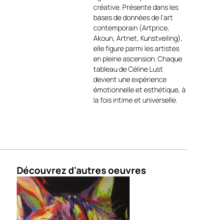
contrastes. Le travail du bois
créative. Présente dans les
renforce la dimension
bases de données de l’art
organique et tellurique du
contemporain (Artprice,
sujet, créant un dialogue
Akoun, Artnet, Kunstveiling),
saisissant entre peinture et
elle figure parmi les artistes
matière naturelle.
en pleine ascension. Chaque
tableau de Céline Lust
Le fond lumineux, aux
devient une expérience
tonalités chaudes et solaires,
émotionnelle et esthétique, à
met en valeur la silhouette
la fois intime et universelle.
massive de l’animal et
accentue la tension
dramatique de la scène.
Fidèle à son univers figuratif
contemporain, Céline Lust
https://www.facebook.com/celinelustoffi
locale=fr_FR
transcende ici
Découvrez d'autres oeuvres
la représentation animale
pour en faire un symbole de
force, d’ancrage et d’identité.
Le Taureau de Madère
est