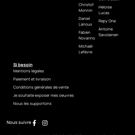
figurative language, Céline
Christof
Heloise
Monnin
Lust elevates the animal
Lucas
beyond representation,
Daniel
Repy One
transforming it into a symbol
Lanoux
Antoine
of strength, grounding, and
Fabien
Savolainen
identity.
Novarino
Michaël
Le Taureau de Madère
is a
Lefèvre
unique artwork, perfectly
suited for collectors seeking
Si besoin
strong, sculptural pieces with
Mentions légales
commanding presence.
Paiement et livraison
Technical
Conditions générales de vente
details
Je souhaite exposer mes oeuvres
Nous les supportons
Artist: Céline Lust
Title:
Le Taureau de
Nous suivre
Madère
Technique: Acrylic with