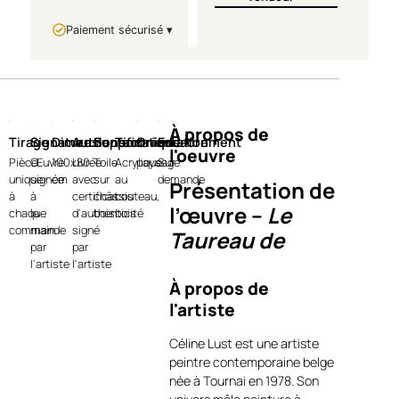
Paiement sécurisé ▾
À propos de
Tirage
Signature
Dimensions
Authentification
Support
Technique
Orientation
Encadrement
l'oeuvre
Pièce
Œuvre
100x80
Livrée
Toile
Acrylique
paysage
Sur
unique
signée
cm
avec
sur
au
demande
Présentation de
à
à
certificat
châssis
couteau,
l’œuvre –
Le
chaque
la
d'authenticité
bois
bois
commande
main
signé
Taureau de
par
par
Madère
l'artiste
l'artiste
À propos de
Avec
Le Taureau de Madère
,
l'artiste
Céline Lust livre une œuvre
puissante et profondément
Céline Lust est une artiste
expressive, où la force
peintre contemporaine belge
animale devient matière et
née à Tournai en 1978. Son
émotion. Le regard du