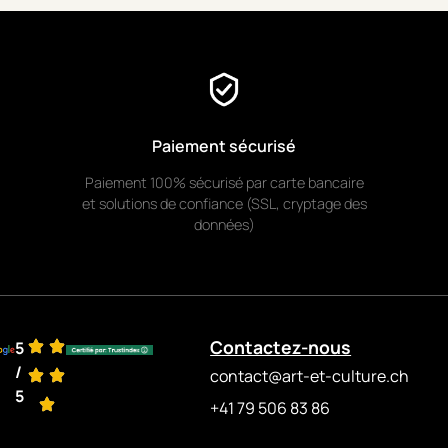
nd
st
 ein
Paiement sécurisé
n
.
Paiement 100% sécurisé par carte bancaire
et solutions de confiance (SSL, cryptage des
données)
Contactez-nous
5
/
contact@art-et-culture.ch
5
+41 79 506 83 86