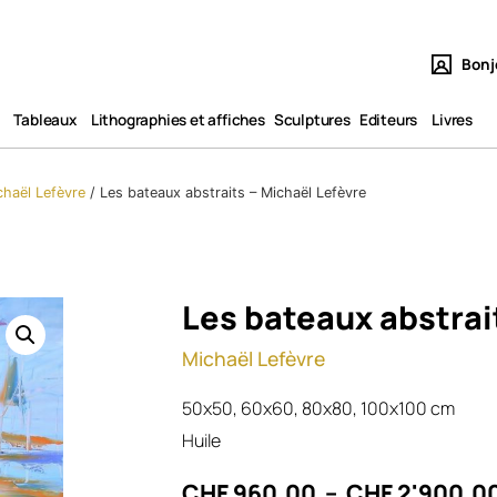
Bonj
Tableaux​
Lithographies et affiches
Sculptures
Editeurs
Livres
chaël Lefèvre
/
Les bateaux abstraits – Michaël Lefèvre
Les bateaux abstrai
Michaël Lefèvre
50x50, 60x60, 80x80, 100x100 cm
Huile
CHF
960.00
–
CHF
2'900.0