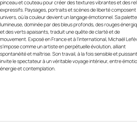
pinceau et couteau pour créer des textures vibrantes et des rel
presque architecturale, où les rouges profonds et les oranges
expressifs. Paysages, portraits et scènes de liberté composent
lumineux dialoguent avec une dominante de bleus et de blancs,
univers, où la couleur devient un langage émotionnel. Sa palette
créant une tension visuelle forte. Le travail au couteau confère 
lumineuse, dominée par des bleus profonds, des rouges énergi
matière une présence physique, accentuant la sensation de
et des verts apaisants, traduit une quête de clarté et de
mouvement et de profondeur
https://michael-lefevre.book.fr/
.
mouvement. Exposé en France et à l’international, Michaël Lefè
À la frontière de l’abstraction et du souvenir marin,
Les bateaux
s’impose comme un artiste en perpétuelle évolution, alliant
abstraits
est une œuvre puissante et contemporaine, idéale po
spontanéité et maîtrise. Son travail, à la fois sensible et puissant
intérieur moderne, une collection d’art abstrait ou un espace
invite le spectateur à un véritable voyage intérieur, entre émoti
recherchant une œuvre structurante à forte identité.
énergie et contemplation.
LIVRAISON & GARANTIES :
✔️ Œuvre originale signée
✔️ Certificat d’authenticité
✔️ Emballage professionnel sécurisé
✔️ Livraison soignée
✔️ Paiement sécurisé
🇬🇧
Artwork Description – Abstract
Boats