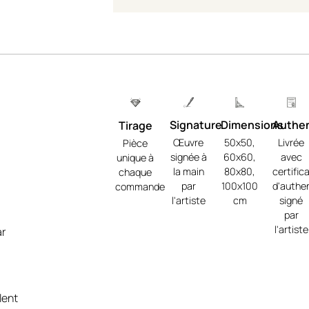
Signature
Dimensions
Authen
Tirage
Œuvre
50x50,
Livrée
Pièce
signée à
60x60,
avec
unique à
la main
80x80,
certific
chaque
par
100x100
d'authen
commande
re
l'artiste
cm
signé
 ne
par
l'artiste
ar
t
tre-
lent
ion