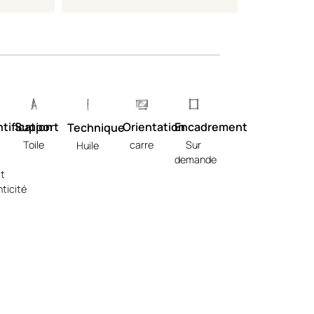
tification
Support
Orientation
Encadrement
Technique
Toile
carre
Sur
Huile
demande
at
ticité