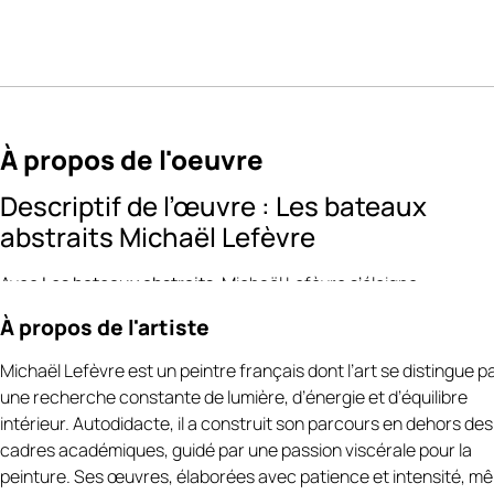
À propos de l'oeuvre
Descriptif de l’œuvre : Les bateaux
abstraits Michaël Lefèvre
Avec
Les bateaux abstraits
, Michaël Lefèvre s’éloigne
volontairement de la figuration directe pour proposer une lectu
À propos de l'artiste
libre et contemporaine du paysage maritime. Les embarcations
sont plus décrites, mais
suggérées par des blocs colorés, des
Michaël Lefèvre est un peintre français dont l’art se distingue p
strates et des rythmes horizontaux
, évoquant coques, quais e
une recherche constante de lumière, d’énergie et d’équilibre
reflets
https://art-et-culture.ch/categorie-produit/artiste-pein
intérieur. Autodidacte, il a construit son parcours en dehors des
contemporain-francais/michael-lefevre/.
cadres académiques, guidé par une passion viscérale pour la
peinture. Ses œuvres, élaborées avec patience et intensité, mê
La composition Les bateaux abstraits repose sur une construct