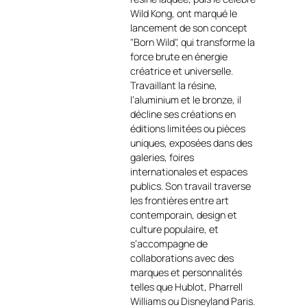
Watts.
Wild Kong, ont marqué le
https://fr.wikipedia.org/wiki/Richard_Orli
lancement de son concept
Plusieurs appareils peuvent
"Born Wild", qui transforme la
être chargés simultanément.
force brute en énergie
En outre, il y a également 2
créatrice et universelle.
prises USB pour brancher
Travaillant la résine,
directement un câble et là
l’aluminium et le bronze, il
encore recharger un appareil
décline ses créations en
mobile. L’enceinte mesure
éditions limitées ou pièces
37x26x20 cm et pèse 7,5 Kg.
uniques, exposées dans des
signée Richard Orlinski Elle
galeries, foires
est livrée dans un « véritable
internationales et espaces
écrin » : une petite valise pour
publics. Son travail traverse
transporter l’appareil partout
les frontières entre art
avec soi, la Kong Escape.
contemporain, design et
Caractéristiques :
culture populaire, et
Artiste : Richard
s’accompagne de
Orlinski
collaborations avec des
Modèle : Kiwi Kong Lilas
marques et personnalités
Type : Enceinte
telles que Hublot, Pharrell
connectée Bluetooth
Williams ou Disneyland Paris.
Fonction : Recharge à