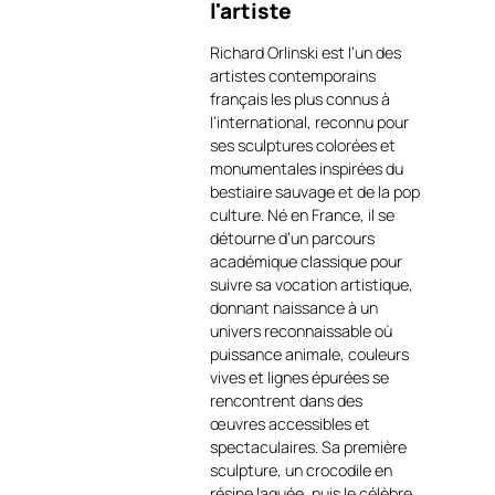
l'artiste
de recharge à induction, donc
sans fil pour les mobiles
Richard Orlinski est l’un des
compatibles. L’enceinte
artistes contemporains
connectée est dotée de 3
français les plus connus à
haut-parleurs installés dans
l’international, reconnu pour
la poitrine de l’animal.
ses sculptures colorées et
Bluetooth, elle peut jouer de
monumentales inspirées du
la musique, à distance,
bestiaire sauvage et de la pop
depuis un smartphone ou une
culture. Né en France, il se
tablette tactile par exemple
détourne d’un parcours
https://art-et-
académique classique pour
culture.ch/categorie-
suivre sa vocation artistique,
produit/artiste-sculpteur-
donnant naissance à un
contemporain/richard-
univers reconnaissable où
orlinski/
. Pour Kiwi Kong Lilas
puissance animale, couleurs
le fabricant annonce une
vives et lignes épurées se
puissance de 15 Watts RMS.
rencontrent dans des
La base de l’objet permet de
œuvres accessibles et
poser l’appareil à recharger
spectaculaires. Sa première
dessus. Elle offre une
sculpture, un crocodile en
puissance de charge de 10
résine laquée, puis le célèbre