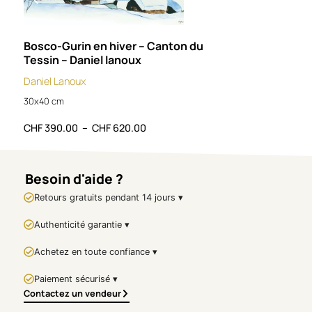
this connected speaker
delivers powerful visual
impact alongside high-quality
Bosco-Gurin en hiver – Canton du
Bram
sound. Equipped with an
Tessin – Daniel lanoux
Ter
integrated wireless
Daniel Lanoux
charging surface
,
Kiwi Kong
Nos l
allows compatible
30x40 cm
76x5
smartphones to recharge
effortlessly by simply placing
CHF
390.00
–
CHF
620.00
CHF
them on its base. A true
statement piece, it enhances
modern interiors while
Besoin d'aide ?
offering everyday
functionality.
Key Features
Retours gratuits pendant 14 jours ▾
Artist: Richard Orlinski
Authenticité garantie ▾
Model: Kiwi Kong
Bluetooth connected
Achetez en toute confiance ▾
speaker
Integrated wireless (Qi)
Paiement sécurisé ▾
charging surface
Contactez un vendeur
Sculptural faceted