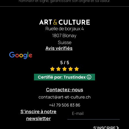
ermöglicht das komfortable
nominatif et signé, garantissant son origine et sa valeur.
Aufladen kompatibler
Smartphones.
Kiwi Kong
ist
sowohl Designobjekt als auch
leistungsstarker
Ruelle de borjaux 4
Lautsprecher – perfekt für
1807 Blonay
moderne Wohnräume.
Suisse
Eigenschaften
Avis vérifiés
Künstler: Richard
Orlinski
Bluetooth-
5 / 5
Lautsprecher
Kabellose Ladefunktion
(Qi)
Skulpturales Design
Contactez-nous
Hochwertige
contact@art-et-culture.ch
Verarbeitung
+41 79 506 83 86
S'inscire à notre
newsletter
S'INSCRIRE