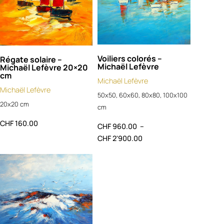
Voiliers colorés –
Régate solaire –
Michaël Lefèvre
Michaël Lefèvre 20×20
cm
Michaël Lefèvre
Michaël Lefèvre
50x50, 60x60, 80x80, 100x100
20x20 cm
cm
CHF
160.00
CHF
960.00
–
CHF
2'900.00