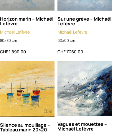
Horizon marin – Michaël
Sur une grève – Michaël
Lefèvre
Lefèvre
Michaël Lefèvre
Michaël Lefèvre
80x80 cm
60x60 cm
CHF
1'890.00
CHF
1'260.00
Vagues et mouettes –
Silence au mouillage –
Michaël Lefèvre
Tableau marin 20×20