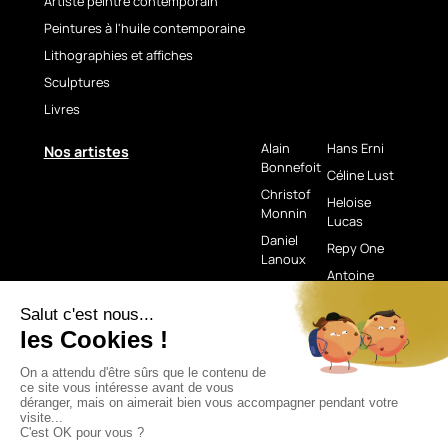
Artiste peintre contemporain
Peintures à l'huile contemporaine
Lithographies et affiches
Sculptures
Livres
Alain
Hans Erni
Nos artistes
Bonnefoit
Céline Lust
Christof
Heloise
Monnin
Lucas
Daniel
Repy One
Lanoux
Antoine
Fabien
Savolainen
Novarino
Michaël
Lefèvre
Si besoin
Mentions légales
Paiement et livraison