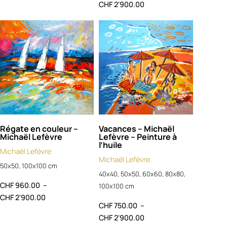
CHF
2'900.00
Régate en couleur –
Vacances – Michaël
Michaël Lefèvre
Lefèvre – Peinture à
l’huile
Michaël Lefèvre
Michaël Lefèvre
50x50, 100x100 cm
40x40, 50x50, 60x60, 80x80,
CHF
960.00
–
100x100 cm
CHF
2'900.00
CHF
750.00
–
CHF
2'900.00