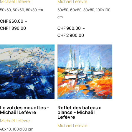
Michaël Lefèvre
Michaël Lefèvre
50x50, 60x60, 80x80 cm
50x50, 60x60, 80x80, 100x100
cm
CHF
960.00
–
CHF
1'890.00
CHF
960.00
–
CHF
2'900.00
Le vol des mouettes –
Reflet des bateaux
Michaël Lefèvre
blancs – Michaël
Lefèvre
Michaël Lefèvre
Michaël Lefèvre
40x40, 100x100 cm